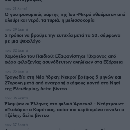
πριν 21 λεπτά
Ο γαστρονομικός χάρτης της Ίου -Μικρά «θαύματα» από
αλεύρι και νερό, τα τυριά, η μελισσοκομία
πριν 29 λεπτά
5 τρόποι να βρούμε την ευτυχία μετά τα 50, σύμφωνα
με μια ψυχολόγο
πριν 32 λεπτά
Χαμόγελο του Παιδιού: Εξαφανίστηκε 13χρονος από
χώρο φιλοξενίας ασυνόδευτων ανηλίκων στα Εξάρχεια
πριν 35 λεπτά
Τραγωδία στη Νέα Υόρκη: Νεκροί βρέφος 5 μηνών και
27χρονη μετά από ανατροπή σκάφους κοντά στο Νησί
της Ελευθερίας, δείτε βίντεο
πριν 36 λεπτά
Έλαμψαν οι Έλληνες στο φιλικό Άρσεναλ - Ντόρτμουντ:
«Γκολάρα» ο Καρέτσας, ασίστ και κερδισμένο πέναλτι ο
Τζόλης, δείτε βίντεο
πριν 37 λεπτά