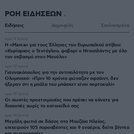
ΡΟΗ ΕΙΔΗΣΕΩΝ
Ειδήσεις
Δημοφιλή
Σχολιασμένα
πριν 11 λεπτά
Η «Marca» για τους Έλληνες του Ευρωπαϊκού στίβου:
«Κυρίαρχος ο Τεντόγλου, φαβορί ο Ντουπλάντις με όλο
τον σεβασμό στον Μανόλο»
πριν 17 λεπτά
Γιαννακόπουλος για την αντιπαλότητα με τον
Ολυμπιακό: «Πριν 10 χρόνια φώναζαν οφσάιντ, δεν
ήξεραν ότι η μπάλα του μπάσκετ είναι πορτοκαλί»
πριν 19 λεπτά
Οι σωστές προετοιμασίες που πρέπει να κάνετε για
διακοπές χωρίς το κατοικίδιό σας
πριν 19 λεπτά
Μεγάλη φωτιά σε δάσος στο Μουζάκι Ηλείας,
επιχειρούν 105 πυροσβέστες και 9 εναέρια, δείτε βίντεο
και φωτογραφίες