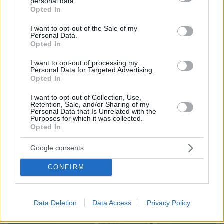
personal data.
grant or deny consent to Google and its third-party tags to
Opted In
use your data for below specified purposes in below Google
consent section.
I want to opt-out of the Sale of my
Personal Data.
Opted In
I want to opt-out of processing my
Personal Data for Targeted Advertising.
Opted In
Loaded
:
I want to opt-out of Collection, Use,
100.00%
Retention, Sale, and/or Sharing of my
09.08.2026, 14:15
Personal Data that Is Unrelated with the
Η Πολιτική Αεροπορία διαπίστωσε κενό στον νόμο
Purposes for which it was collected.
όταν ένας... απίθανος τύπος προσγείωσε το
Opted In
ελικόπτερό του στο Σαρακήνικο με εκατοντάδες
λουόμενους - Παρέμβαση Εισαγγελέα
Google consents
CONFIRM
Data Deletion
Data Access
Privacy Policy