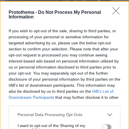
Δημοσκοπήσεις-«καμπανάκι» για τον Τραμπ: Χάνει
έδαφος σε οικονομία και εθνική ασφάλεια, εκεί που οι
Ρεπουμπλικανοί κυριαρχούσαν
Protothema -
Do Not Process My Personal
Information
ΔΕΙΤΕ ΟΛΕΣ ΤΙΣ ΕΙΔΗΣΕΙΣ
If you wish to opt-out of the sale, sharing to third parties, or
processing of your personal or sensitive information for
targeted advertising by us, please use the below opt-out
section to confirm your selection. Please note that after your
ΤΑ ΠΙΟ ΔΗΜΟΦΙΛΗ
opt-out request is processed you may continue seeing
interest-based ads based on personal information utilized by
us or personal information disclosed to third parties prior to
your opt-out. You may separately opt-out of the further
disclosure of your personal information by third parties on the
IAB’s list of downstream participants. This information may
also be disclosed by us to third parties on the
IAB’s List of
Downstream Participants
that may further disclose it to other
third parties.
Please note that this website/app uses one or more Google
Personal Data Processing Opt Outs
services and may gather and store information including but
not limited to your visit or usage behaviour. You may click to
I want to opt-out of the Sharing of my