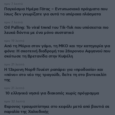
πριν 7 λεπτά
Παγκόσμια Ημέρα Γάτας – Εντυπωσιακά πράγματα που
ίσως δεν γνωρίζατε για αυτά τα υπέροχα πλάσματα
πριν 7 λεπτά
Oil Pulling: To viral trend του Tik-Tok που υπόσχεται πιο
λευκά δόντια με ένα μόνο συστατικό
πριν 19 λεπτά
Από τη Μόρια στον γάμο, τη ΜΚΟ και την κατηγορία για
φόνο: Η σκοτεινή διαδρομή του 26χρονου Αφγανού που
σκότωσε τη Βρετανίδα στην Κυψέλη
πριν 21 λεπτά
Η 13χρονη Νορθ Γουέστ ραπάρει για «προδοσία» και
«πόνο» στο νέο της τραγούδι, δείτε τη στο βιντεοκλίπ
της
πριν 21 λεπτά
10 ελληνικά νησιά για διακοπές χωρίς πρόγραμμα
πριν 32 λεπτά
8χρονος τραυματίστηκε στο κεφάλι μετά από βουτιά σε
παραλία της Χαλκιδικής