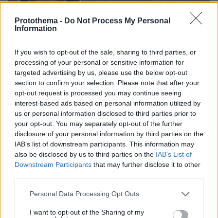
Protothema -
Do Not Process My Personal
Information
08.08.2026, 08:36
Καρέ-καρέ η ανάλυση του τροχαίου στις Σέρρες
If you wish to opt-out of the sale, sharing to third parties, or
με νεκρούς μητέρα και γιο: Τι λέει
processing of your personal or sensitive information for
πραγματογνώμονας στο protothema
targeted advertising by us, please use the below opt-out
section to confirm your selection. Please note that after your
opt-out request is processed you may continue seeing
Εντοπίστηκε η «Αράχνη» του Άσαντ:
interest-based ads based on personal information utilized by
Πώς ένα ξεχασμένο σημειωματάριο
us or personal information disclosed to third parties prior to
οδήγησε στα ίχνη του διαβόητου
your opt-out. You may separately opt-out of the further
αρχικατασκόπου
disclosure of your personal information by third parties on the
11
08.08.2026, 10:56
IAB’s list of downstream participants. This information may
also be disclosed by us to third parties on the
IAB’s List of
Downstream Participants
that may further disclose it to other
third parties.
Ο εφιάλτης των drones πάνω από την
Please note that this website/app uses one or more Google
Ευρώπη: Ποιος «χαρτογραφεί» βάσεις,
Personal Data Processing Opt Outs
πυρηνικά και αεροδρόμια
services and may gather and store information including but
not limited to your visit or usage behaviour. You may click to
I want to opt-out of the Sharing of my
19