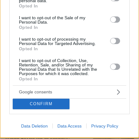
08.08.2026, 10:57
personal data.
grant or deny consent to Google and its third-party tags to
Opted In
use your data for below specified purposes in below Google
consent section.
I want to opt-out of the Sale of my
Personal Data.
Opted In
Τι έγραφαν οι ξένοι ανταποκριτές σε
τηλεγραφήματά τους από τη Μικρά
I want to opt-out of processing my
Ασία το 1921
Personal Data for Targeted Advertising.
Opted In
10
08.08.2026, 10:26
I want to opt-out of Collection, Use,
Retention, Sale, and/or Sharing of my
Personal Data that Is Unrelated with the
Purposes for which it was collected.
Opted In
Ο «Δράκος» του Λονδίνου: 40χρονος
με προβλήματα όρασης σκότωνε και
Google consents
βίαζε γυναίκες, η αστυνομία τον είχε
συλλάβει και τον άφησε ελεύθερο
CONFIRM
71
07.08.2026, 22:54
Data Deletion
Data Access
Privacy Policy