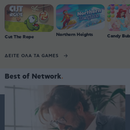
Northern Heights
Candy Bub
Cut The Rope
ΔΕΙΤΕ ΟΛΑ ΤΑ GAMES
Best of Network