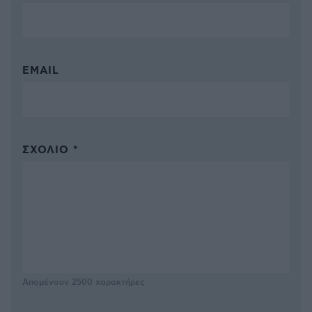
EMAIL
ΣΧΌΛΙΟ *
Απομένουν
2500
χαρακτήρες