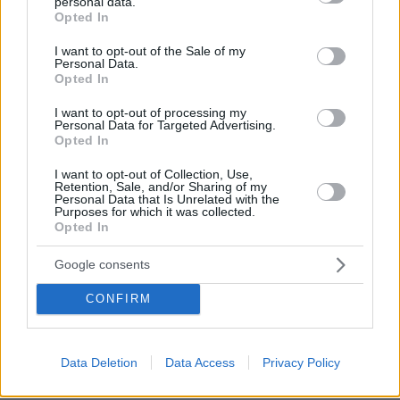
personal data.
grant or deny consent to Google and its third-party tags to
Opted In
use your data for below specified purposes in below Google
consent section.
I want to opt-out of the Sale of my
Personal Data.
Opted In
I want to opt-out of processing my
Personal Data for Targeted Advertising.
Opted In
07.08.2026, 22:23
Η Λίλα Μπακλέση έφερε στον κόσμο το πρώτο
I want to opt-out of Collection, Use,
Retention, Sale, and/or Sharing of my
της παιδί, δείτε την ανάρτηση του συντρόφου της
Personal Data that Is Unrelated with the
περί... λαού και εξουσίας
Purposes for which it was collected.
Opted In
Βάλθηκε να τρελάνει κόσμο ο Καντέρ:
Google consents
Ο Τούρκος πρώην σέντερ του NBA
δηλώνει ότι πληροί τα κριτήρια...
CONFIRM
συμπερίληψης και δηλώνει υποψήφιος
να παίξει στο WNBA
20
07.08.2026, 23:30
Data Deletion
Data Access
Privacy Policy