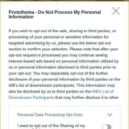
Protothema -
Do Not Process My Personal
Information
07.08.2026, 15:59
Είδος υπό εξαφάνιση οι υπερπολύτεκνοι στην
If you wish to opt-out of the sale, sharing to third parties, or
Ελλάδα που γερνάει: Τα... δύο ταψιά μεσημεριανό,
processing of your personal or sensitive information for
τα επιδόματα, η καθημερινότητά τους
targeted advertising by us, please use the below opt-out
section to confirm your selection. Please note that after your
opt-out request is processed you may continue seeing
interest-based ads based on personal information utilized by
us or personal information disclosed to third parties prior to
your opt-out. You may separately opt-out of the further
disclosure of your personal information by third parties on the
IAB’s list of downstream participants. This information may
also be disclosed by us to third parties on the
IAB’s List of
Downstream Participants
that may further disclose it to other
third parties.
Please note that this website/app uses one or more Google
Personal Data Processing Opt Outs
services and may gather and store information including but
not limited to your visit or usage behaviour. You may click to
I want to opt-out of the Sharing of my