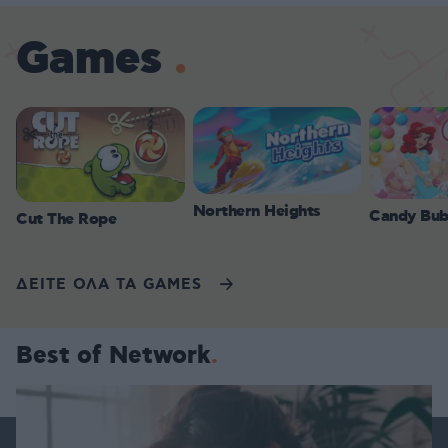
Games
Northern Heights
Candy Bub
Cut The Rope
ΔΕΙΤΕ ΟΛΑ ΤΑ GAMES
Best of Network