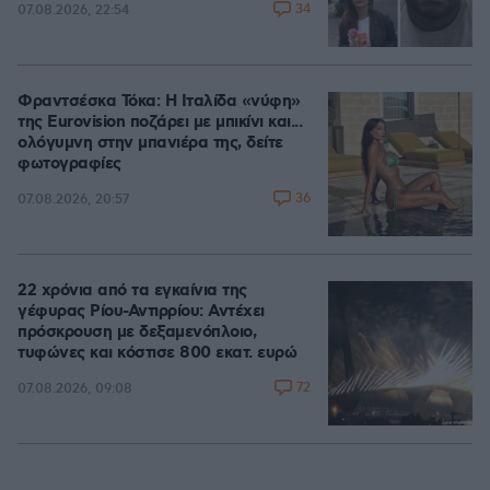
34
07.08.2026, 22:54
Φραντσέσκα Τόκα: Η Ιταλίδα «νύφη»
της Eurovision ποζάρει με μπικίνι και...
ολόγυμνη στην μπανιέρα της, δείτε
φωτογραφίες
36
07.08.2026, 20:57
22 χρόνια από τα εγκαίνια της
γέφυρας Ρίου-Αντιρρίου: Αντέχει
πρόσκρουση με δεξαμενόπλοιο,
τυφώνες και κόστισε 800 εκατ. ευρώ
72
07.08.2026, 09:08