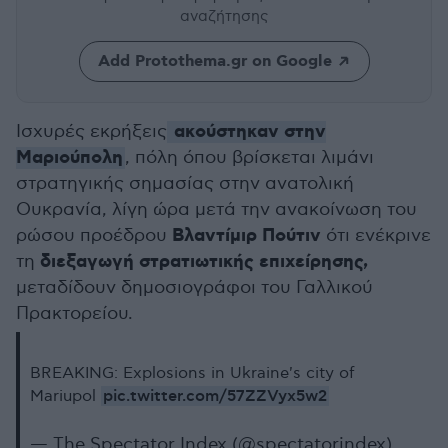
αναζήτησης
Add Protothema.gr on Google
ακούστηκαν στην
Ισχυρές εκρήξεις
Μαριούπολη
, πόλη όπου βρίσκεται λιμάνι
στρατηγικής σημασίας στην ανατολική
Ουκρανία, λίγη ώρα μετά την ανακοίνωση του
Βλαντίμιρ Πούτιν
ρώσου προέδρου
ότι ενέκρινε
διεξαγωγή στρατιωτικής επιχείρησης,
τη
μεταδίδουν δημοσιογράφοι του Γαλλικού
Πρακτορείου.
BREAKING: Explosions in Ukraine's city of
pic.twitter.com/57ZZVyx5w2
Mariupol
— The Spectator Index (@spectatorindex)