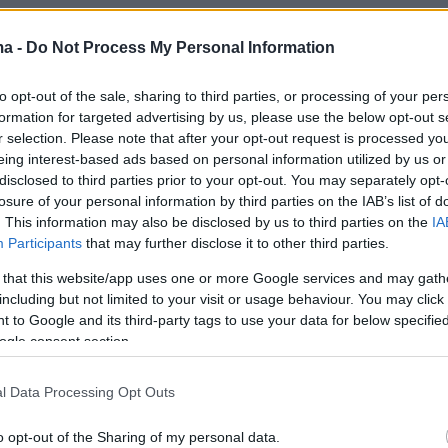
τον κίνδυνο, γνωρίζουμε ότι βρίσκονται εκεί»,
ma -
Do Not Process My Personal Information
to opt-out of the sale, sharing to third parties, or processing of your per
formation for targeted advertising by us, please use the below opt-out s
r selection. Please note that after your opt-out request is processed y
ούν εδώ και εβδομάδες ότι μια ρωσική εισβολ
eing interest-based ads based on personal information utilized by us or
disclosed to third parties prior to your opt-out. You may separately opt-
γειτονικής χώρας είναι επικείμενη και χθες
losure of your personal information by third parties on the IAB’s list of
 ενδεχομένως πρόκειται για θέμα ημερών.
. This information may also be disclosed by us to third parties on the
IA
Participants
that may further disclose it to other third parties.
 στο διπλωματικό επίπεδο, συζητάμε
 that this website/app uses one or more Google services and may gath
ε τις αρχές διαφόρων χωρών, τους ηγέτες του
including but not limited to your visit or usage behaviour. You may click 
 to Google and its third-party tags to use your data for below specifi
κά επίπεδα. Για αυτό ακριβώς θεωρούμε πως 
ogle consent section.
οδός είναι η μόνη που θα οδηγήσει στην
», σημείωσε σήμερα ο Ζελένσκι.
l Data Processing Opt Outs
o opt-out of the Sharing of my personal data.