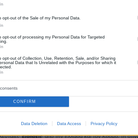
In
ερα:
o opt-out of the Sale of my Personal Data.
In
κη: Τη Δευτέρα η τελευταία απολογία – 10
to opt-out of processing my Personal Data for Targeted
ντες και ένα ερωτηματικό
ing.
In
ξικολογικές της 9χρονης Τζωρτζίνας θα ρίξου
o opt-out of Collection, Use, Retention, Sale, and/or Sharing
ersonal Data that Is Unrelated with the Purposes for which it
τήριο των ανεξήγητων θανάτων
lected.
In
ώ εγώ που τους πήρε ο Χάρος;» - Η κυνική
consents
διοκτήτριας του γηροκομείου στα Χανιά
CONFIRM
protothema.gr στο Google News
ο
και μάθετε πρώτοι όλες
Data Deletion
Data Access
Privacy Policy
Ειδήσεις
ελευταίες
από την Ελλάδα και τον Κόσμο, τη στιγ