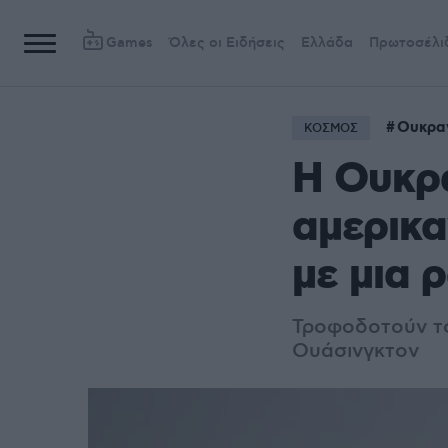
Games
Όλες οι Ειδήσεις
Ελλάδα
Πρωτοσέλι
Ουκρα
ΚΟΣΜΟΣ
H Oυκρα
αμερικα
με μια 
Τροφοδοτούν τον
Ουάσινγκτον