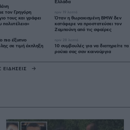
Ελλάδα
βάνη
με τον Γρηγόρη
πριν 19 λεπτά
γιο τους και γράφει
Όταν η θωρακισμένη BMW δεν
υ πολυτέλεια»
κατάφερε να προστατεύσει τον
Ζαμπούνη από τις σφαίρες
ο πιο έξυπνο
πριν 28 λεπτά
όλης σε τιμή έκπληξη
10 συμβουλές για να διατηρείτε τα
ρούχα σας σαν καινούργια
Σ ΕΙΔΗΣΕΙΣ