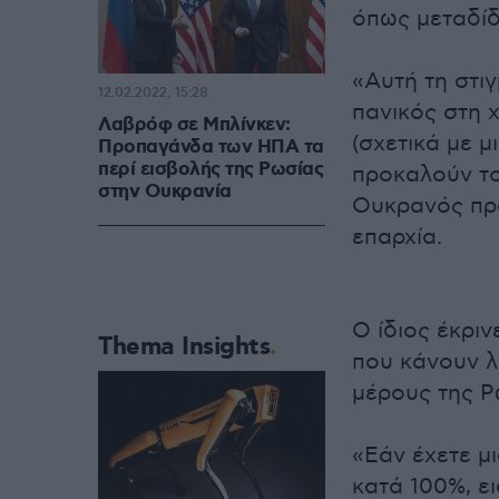
όπως μεταδίδε
«Αυτή τη στι
12.02.2022, 15:28
πανικός στη 
Λαβρόφ σε Μπλίνκεν:
(σχετικά με μ
Προπαγάνδα των ΗΠΑ τα
περί εισβολής της Ρωσίας
προκαλούν το
στην Ουκρανία
Ουκρανός πρό
επαρχία.
Ο ίδιος έκρι
Thema Insights
που κάνουν λ
μέρους της Ρ
«Εάν έχετε μ
κατά 100%, ει