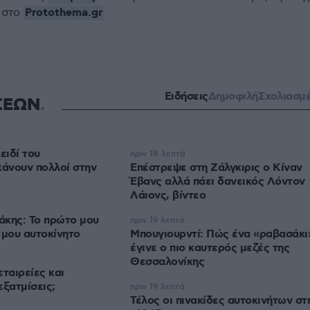
Protothema.gr
 στο
Ειδήσεις
Δημοφιλή
Σχολιασμ
ΣΕΩΝ
ειδί του
πριν 18 λεπτά
κάνουν πολλοί στην
Επέστρεψε στη Ζάλγκιρις ο Κίναν
Έβανς αλλά πάει δανεικός Λόντον
Λάιονς, βίντεο
άκης: Το πρώτο μου
πριν 19 λεπτά
 μου αυτοκίνητο
Μπουγιουρντί: Πώς ένα «ραβασάκι
έγινε ο πιο καυτερός μεζές της
Θεσσαλονίκης
εταιρείες και
εξατμίσεις;
πριν 19 λεπτά
Τέλος οι πινακίδες αυτοκινήτων στ