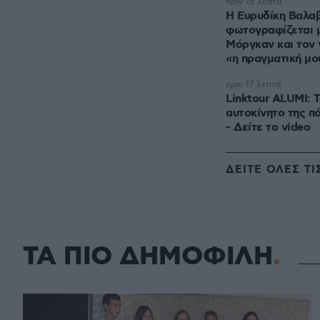
πριν 15 λεπτά
Η Ευρυδίκη Βαλα
φωτογραφίζεται 
Μόργκαν και τον 
«η πραγματική μο
πριν 17 λεπτά
Linktour ALUMI: Τ
αυτοκίνητο της π
- Δείτε το video
ΔΕΙΤΕ ΟΛΕΣ ΤΙ
ΤΑ ΠΙΟ ΔΗΜΟΦΙΛΗ