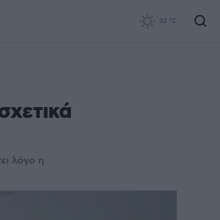
32
°C
 σχετικά
ει λόγο η