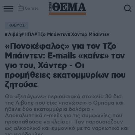
Games
ΚΟΣΜΟΣ
Λιβύη
ΗΠΑ
Τζο Μπάιντεν
Χάντερ Μπάιντεν
«Πονοκέφαλος» για τον Τζο
Μπάιντεν: E-mails «καίνε» τον
γιο του, Χάντερ - Οι
προμήθειες εκατομμυρίων που
ζητούσε
Θα «ξεπάγωνε» περιουσιακά στοιχεία 30 δισ.
της Λιβύης που είχε «παγώσει» ο Ομπάμα και
ήθελε δύο εκατομμύρια δολάρια -
Αποκαλυπτικά e-mails για τις συμφωνίες που
προσπαθούσε να κλείσει - Τον παρουσιάζουν
ως αλκοολικό και εμμονικό με τα ναρκωτικά και
τις ιερόδουλες