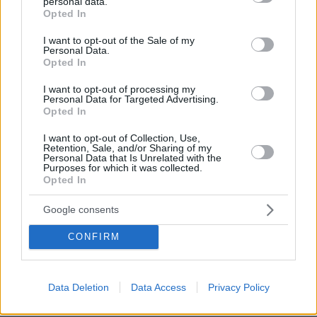
personal data.
grant or deny consent to Google and its third-party tags to
Opted In
use your data for below specified purposes in below Google
Γκάμπι Πετίτο: Ραγδαίες εξελίξεις στην
consent section.
I want to opt-out of the Sale of my
υπόθεση δολοφονίας της - Ένταλμα σύλληψης
Personal Data.
Opted In
για τον Μπράιαν Λόντρι από το FBI
I want to opt-out of processing my
Personal Data for Targeted Advertising.
Γουίλσιρ: «Οι καταθλιπτικές σκέψεις δεν
Opted In
νοιάζονται αν έχεις λεφτά ή όχι...»
I want to opt-out of Collection, Use,
Retention, Sale, and/or Sharing of my
ΔΕΗ: Ισχυρές πιέσεις στη μετοχή - Απώλειες
Personal Data that Is Unrelated with the
Purposes for which it was collected.
άνω του 12%
Opted In
Google consents
protothema.gr στο Google News
Ακολουθήστε το
CONFIRM
και μάθετε πρώτοι όλες τις ειδήσεις
Ειδήσεις
Δείτε όλες τις τελευταίες
από την Ελλάδα
Data Deletion
Data Access
Privacy Policy
και τον Κόσμο, τη στιγμή που συμβαίνουν, στο
Protothema.gr