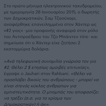
Στο πρώτο μήνυμα ηλεκτρονικού ταχυδρομείου,
με ημερομηνία 28 Ιανουαρίου 2015, ο δωρητής
των Δημοκρατικών, Σαμ Τζαούχαρι,
αναφέρθηκε επανειλημμένα στον Χάντερ ως
«#2 γιος» -μια προφανής αναφορά στον ρόλο
του Αντιπροέδρου του Τζο Μπάιντεν τότε- και
σημείωσε ότι ο Χάντερ είχε ζητήσει 2
εκατομμύρια δολάρια.
«Ανά τηλεφωνική συνομιλία γνώρισα τον γιο
#2. Θέλει 2 $ ετησίως αμοιβές επιτυχίας»
,
έγραψε ο Jauhari στον Rahbani.
«Θέλει να
προσλάβει δικούς του ανθρώπους - μπορεί να
είναι στενός κύκλος ανθρώπων για
εμπιστευτικότητα. Ο μπαμπάς του αποφασίζει
να τρέξει (σ.σ. για το χρίσμα των
Δημοκρατικών) ή όχι».