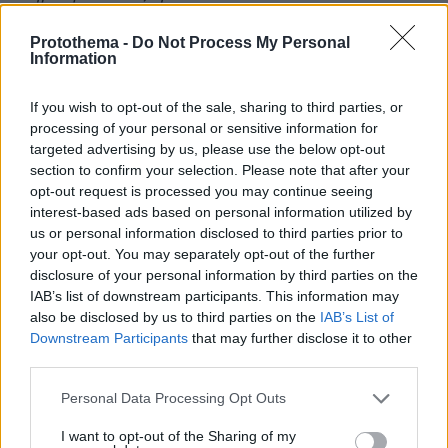
Protothema -
Do Not Process My Personal
Η συνεργασία με τον Χάντερ μάλιστα
Information
απαριθμούσε μια σειρά από προνόμια,
συμπεριλαμβανομένης της επιχειρηματικής
If you wish to opt-out of the sale, sharing to third parties, or
σχέσης του με τον θετό γιο του Τζον Κέρι
processing of your personal or sensitive information for
(Υπουργός Εξωτερικών των Ηνωμένων
targeted advertising by us, please use the below opt-out
section to confirm your selection. Please note that after your
Πολιτειών από το 2013 έως το 2017), Κρις Χάιντς
opt-out request is processed you may continue seeing
και τον υψηλού επιπέδου πρόσβαση στην Κίνα.
interest-based ads based on personal information utilized by
us or personal information disclosed to third parties prior to
Το δεύτερο μήνυμα ηλεκτρονικού
your opt-out. You may separately opt-out of the further
disclosure of your personal information by third parties on the
ταχυδρομείου στάλθηκε στις δύο
IAB’s list of downstream participants. This information may
επαγγελματικές επαφές από τον δικηγόρο της
also be disclosed by us to third parties on the
IAB’s List of
Ουάσιγκτον Τζον Σάντγουεγκ στις 26
Downstream Participants
that may further disclose it to other
Φεβρουαρίου 2016, σχετικά με την ίδια
third parties.
συμφωνία.
Please note that this website/app uses one or more Google
Personal Data Processing Opt Outs
services and may gather and store information including but
Ειδήσεις σήμερα:
not limited to your visit or usage behaviour. You may click to
I want to opt-out of the Sharing of my