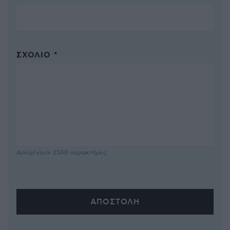
ΣΧΌΛΙΟ *
Απομένουν
2500
χαρακτήρες