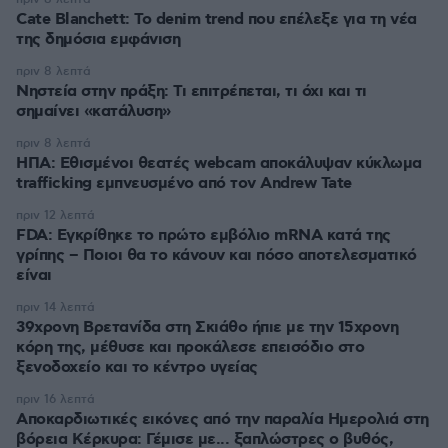
Cate Blanchett: Το denim trend που επέλεξε για τη νέα
της δημόσια εμφάνιση
πριν 8 λεπτά
Νηστεία στην πράξη: Τι επιτρέπεται, τι όχι και τι
σημαίνει «κατάλυση»
πριν 8 λεπτά
ΗΠΑ: Εθισμένοι θεατές webcam αποκάλυψαν κύκλωμα
trafficking εμπνευσμένο από τον Andrew Tate
πριν 12 λεπτά
FDA: Εγκρίθηκε το πρώτο εμβόλιο mRNA κατά της
γρίπης – Ποιοι θα το κάνουν και πόσο αποτελεσματικό
είναι
πριν 14 λεπτά
39χρονη Βρετανίδα στη Σκιάθο ήπιε με την 15χρονη
κόρη της, μέθυσε και προκάλεσε επεισόδιο στο
ξενοδοχείο και το κέντρο υγείας
πριν 16 λεπτά
Αποκαρδιωτικές εικόνες από την παραλία Ημερολιά στη
βόρεια Κέρκυρα: Γέμισε με... ξαπλώστρες ο βυθός,