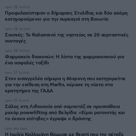
πριν 28 λεπτά
Προφυλακίστηκαν ο δήμαρχος Στυλίδας και δύο ακόμη
κατηγορούμενοι για την πυρκαγιά στη Βοιωτία
πριν 28 λεπτά
Σουπιές: Το θαλασσινό της νηστείας σε 20 χορταστικές
συνταγές
πριν 28 λεπτά
Φαρμακείο διακοπών: Η λίστα της φαρμακοποιού για
ένα ασφαλές ταξίδι
πριν 37 λεπτά
Στον εισαγγελέα σήμερα η 46χρονη που κατηγορείται
για την επίθεση στη Marfin, πέρασε τη νύχτα στα
κρατητήρια της ΓΑΔΑ
πριν 37 λεπτά
Σάλος στη Λιθουανία από σαμποτάζ σε προσπάθεια
ρεκόρ powerlifting από Βελγίδα: «Είμαι ρατσιστής και
το έκανα επίτηδες» έγραψε ο δράστης
πριν μία ώρα
Η Ιουλία Καλλιμάνη θύμωσε με θεατή που της πέταξε