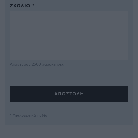
ΣΧΌΛΙΟ *
Απομένουν
2500
χαρακτήρες
* Υποχρεωτικά πεδία