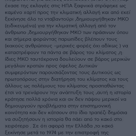
έχασε της εκλογές στις ΗΠΑ ξαφνικά στράφηκε ως
καμένο χαρτί προς την κλιματική αλλαγή και από εκεί
ξεκίνησε όλο το νταβαντούρι ,δημιουργήθηκαν ΜΚΟ
(ειδικευμένα) για την κλιματική αλλαγή από τον
άνθρωπο ,δημιουργήθηκαν ΜΚΟ των πράσινων όπου
και σήμερα φορώντας παρωπίδες βλέπουν τους
(κακούς ανθρώπους –μερικές φορές όχι αδίκως ) να
καταστρέφουν τα πάντα σε βάρος του κλίματος ,η
ίδιες ΜΚΟ ταυτόχρονα δουλεύουν σε βάρος μερικών
μεγάλων κρατών προς όφελος Δυτικών
συμφερόντων παρουσιάζοντας τους Δυτικούς ως
πρωτοπόρους στην διατήρηση του κλίματος και τους
άλλους ως πολέμιους του κλίματος προσπαθώντας
έτσι να τρενάρουν την ανάπτυξη τους ,αυτή η ιστορία
κράτησε πολλά χρόνια και αν δεν πάψου μερικοί να
δημιουργούν προβλήματα στην επιστημονική
κοινότητα και δεν κάτσουν στο ίδιο τραπέζι δημόσια
να συζητήσουν η ιστορία θα πάει από το κακό στο
χειρότερο . Σε ότι αφορά την Ελλάδα ,το κακό
ξεκίνησε μετά το 1974 με την επιστροφή της