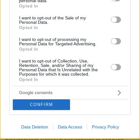
personal data.
grant or deny consent to Google and its third-party tags to
Opted In
use your data for below specified purposes in below Google
consent section.
I want to opt-out of the Sale of my
Personal Data.
Opted In
I want to opt-out of processing my
Personal Data for Targeted Advertising.
Opted In
I want to opt-out of Collection, Use,
Retention, Sale, and/or Sharing of my
Personal Data that Is Unrelated with the
Purposes for which it was collected.
30.07.2026, 09:33
Opted In
Το DEI College παρουσιάζει τη Sophia. Την πρώτη 24/7
βοηθό AI που αλλάζει τον τρόπο με τον οποίο μαθαίνουν οι
Google consents
φοιτητές
CONFIRM
03.08.2026, 10:56
Η Smart φοιτητική κατοικία στην καρδιά της Αθήνας
Data Deletion
Data Access
Privacy Policy
29.07.2026, 09:39
Διασκεδάζουμε υπεύθυνα, επιστρέφουμε με ασφάλεια