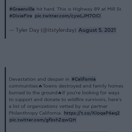
#Greenville
hit hard. This is Highway 89 at Mill St.
#DixieFire
pic.twitter.com/cywLJM7OCI
— Tyler Day (@itstylerday)
August 5, 2021
#California
Devastation and despair in
communities🔥Towns destroyed and family homes
burned to the ground🔥If you're looking for ways
to support and donate to wildfire survivors, here's
a list of organizations vetted by our partner
https://t.co/KIoqaP4eq2
Philanthropy California:
pic.twitter.com/gfbshZqwQH