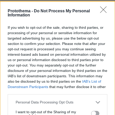
Protothema -
Do Not Process My Personal
protothema.gr στο Google News
Ακολουθήστε το
Information
και μάθετε πρώτοι όλες τις ειδήσεις
If you wish to opt-out of the sale, sharing to third parties, or
Ειδήσεις
Δείτε όλες τις τελευταίες
από την Ελλάδα
processing of your personal or sensitive information for
και τον Κόσμο, τη στιγμή που συμβαίνουν, στο
targeted advertising by us, please use the below opt-out
Protothema.gr
section to confirm your selection. Please note that after your
opt-out request is processed you may continue seeing
interest-based ads based on personal information utilized by
Thema Insights
us or personal information disclosed to third parties prior to
your opt-out. You may separately opt-out of the further
disclosure of your personal information by third parties on the
IAB’s list of downstream participants. This information may
also be disclosed by us to third parties on the
IAB’s List of
Downstream Participants
that may further disclose it to other
third parties.
Please note that this website/app uses one or more Google
Personal Data Processing Opt Outs
services and may gather and store information including but
not limited to your visit or usage behaviour. You may click to
I want to opt-out of the Sharing of my