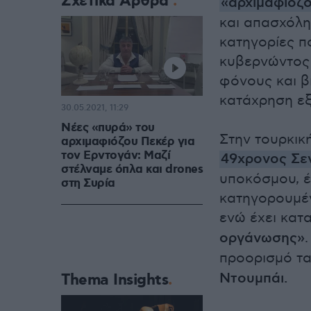
Σχετικά Άρθρα
«αρχιμαφιόζ
και απασχόλη
κατηγορίες π
κυβερνώντος 
φόνους και β
κατάχρηση εξ
30.05.2021, 11:29
Νέες «πυρά» του
Στην τουρκικ
αρχιμαφιόζου Πεκέρ για
τον Ερντογάν: Μαζί
49χρονος Σε
στέλναμε όπλα και drones
υποκόσμου, έ
στη Συρία
κατηγορουμέν
ενώ έχει κατ
οργάνωσης»
προορισμό τ
Ντουμπάι.
Thema Insights