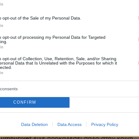
In
όζος»
ισχυρίζεται ότι η όλη επιχείρηση είχε
o opt-out of the Sale of my Personal Data.
ν ιδιωτική επιχείρηση
SADAT
που ειδικεύεται
In
τικό εξοπλισμό και την τεχνολογία ασφαλείας,
to opt-out of processing my Personal Data for Targeted
ι φίλα προσκείμενη στον Ερντογάν. Ιδρυτής τ
ing.
In
ο
πρώην σύμβουλος ασφαλείας του
Ερντογάν
ερντί.
Πάντως η ίδια η
SADAT
διαψεύδει τους
o opt-out of Collection, Use, Retention, Sale, and/or Sharing
ersonal Data that Is Unrelated with the Purposes for which it
αυτούς. Κι όμως, τα όσα λέει ο
Πεκέρ
αποκτο
lected.
In
ώς στην Τουρκία κυκλοφορούν εδώ και πολύν
α για πιθανή ανάμειξη της
Άγκυρας
σε πωλήσε
consents
δέκτες ισλαμιστικές οργανώσεις.
CONFIRM
 του αυτοεξόριστου δημοσιογράφου Ντουντά
Data Deletion
Data Access
Privacy Policy
ε
αρχισυντάκτης της αντιπολιτευόμενης
Cumhuriyet
είχε προκαλέσει σάλο στην κοινή