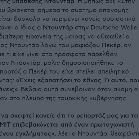
της
υπόθεσης Ντουντάρ
. Η μήπως όχι; «Στην
υ βρίσκεται σήμερα το σύστημα απονομής
είναι δύσκολο να περιμένει κανείς ουσιαστικά
ώνει ο ίδιος ο
Ντουντάρ
στην Deutsche Welle.
ιδιαίτερη ειρωνεία της μοίρας να αθωωθεί ο
ος Ντουντάρ λόγω του
μαφιόζου Πεκέρ
, αν
ε τι είχε γίνει στο πρόσφατο παρελθόν.
ον Ντουντάρ, μόλις δημοσιοποιήθηκε το
πορτάζ ο Πεκέρ του είχε στείλει απειλητικό
ντας:
«Έχεις εξαπατήσει το έθνος. Γι αυτό, σο
άνεις».
Βέβαια αυτά συνέβαιναν όταν ακόμη ο
αν στο πλευρό της τουρκικής κυβέρνησης.
 να σκεφτεί κανείς ότι το ρεπορτάζ μας για τα
MIT επιβεβαιώνεται από έναν πρωταγωνιστή
ένου εγκλήματος»
, λέει ο Ντουντάρ, θεωρώντ