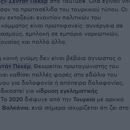
ος»
Σεντάτ Πεκέρ
στο YouTube. Όλα έγιναν vir
σαν τα πρωτοσέλιδα του τουρκικού τύπου. Οι
ου εκτοξεύει εναντίον πολιτικών του
κόμματος είναι πρωτοφανείς: συνέργεια σε
ιασμούς, εμπλοκή σε εμπόριο ναρκωτικών,
ουσίας και πολλά άλλα.
ή κοινή γνώμη δεν είναι βέβαια άγνωστος ο
ντάτ Πεκέρ.
Θεωρείται πρωταγωνιστής του
χει καθίσει πολλές φορές στο εδώλιο του
ου για δολοφονία ή απόπειρα δολοφονίας,
αδικαστεί για
«ίδρυση εγκληματικής
. Το
2020
διέφυγε από την
Τουρκία
με αρχικό
α
Βαλκάνια
, ενώ σήμερα ισχυρίζεται ότι ζει στο