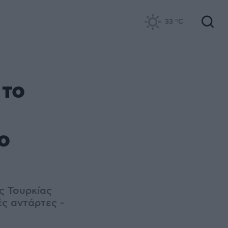
33
°C
 το
ο
ς Τουρκίας
ς αντάρτες -