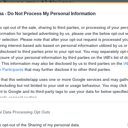
ν Άγκυρα στην Αλ Νούσρα;
ma -
Do Not Process My Personal Information
ο του βίντεο ο
Πεκέρ
υποστηρίζει ότι το 2014 
to opt-out of the sale, sharing to third parties, or processing of your per
formation for targeted advertising by us, please use the below opt-out s
έρνηση, παραβιάζοντας τη νομοθεσία, είχε
r selection. Please note that after your opt-out request is processed y
όπλα στην ισλαμιστική παραστρατιωτική ομάδ
eing interest-based ads based on personal information utilized by us or
 οποία μάχεται στη
Συρία
εναντίον του
disclosed to third parties prior to your opt-out. You may separately opt-
losure of your personal information by third parties on the IAB’s list of
Ασάντ
και θεωρείται τρομοκρατική οργάνωση.
. This information may also be disclosed by us to third parties on the
IA
θεμελιώσει τις κατηγορίες με την προσωπική τ
Participants
that may further disclose it to other third parties.
γοντας ότι την εποχή εκείνη βρισκόταν σε επα
 that this website/app uses one or more Google services and may gath
κούς αξιωματούχους, οι οποίοι του ζήτησαν να
including but not limited to your visit or usage behaviour. You may click 
με όπλα Τουρκμένους αντάρτες στη
βόρεια
 to Google and its third-party tags to use your data for below specifi
ogle consent section.
μως, σύμφωνα πάντα με τον
Πεκέρ
, μερικά
είχαν εισέλθει στη
Συρία
φορτωμένα με όπλα
l Data Processing Opt Outs
κά άλλαξαν προορισμό και δεν πήγαν στους
αντάρτες, αλλά στην
Αλ Νούσρα.
o opt-out of the Sharing of my personal data.