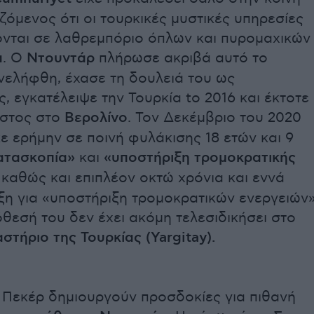
ζόμενος ότι οι τουρκικές μυστικές υπηρεσίες
ονται σε λαθρεμπόριο όπλων και πυρομαχικών
α
. Ο
Ντουντάρ
πλήρωσε ακριβά αυτό το
νελήφθη, έχασε τη δουλειά του ως
, εγκατέλειψε την Τουρκία to 2016 και έκτοτε
ιστος στο
Βερολίνο
. Τον Δεκέμβριο του 2020
ε ερήμην σε ποινή φυλάκισης 18 ετών και 9
ατασκοπία»
και
«υποστήριξη τρομοκρατικής
, καθώς και επιπλέον οκτώ χρόνια και εννά
ξη για «υποστήριξη τρομοκρατικών ενεργειών»
θεσή του δεν έχει ακόμη τελεσιδικήσει στο
στήριο της Τουρκίας (Yargitay).
ί Πεκέρ δημιουργούν προσδοκίες για πιθανή