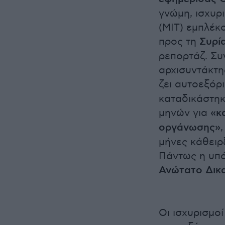
γνώμη, ισχυρι
(MIT) εμπλέκ
προς τη
Συρί
ρεπορτάζ. Συ
αρχισυντάκτης
ζει αυτοεξόρ
καταδικάστηκ
μηνών για
«κ
οργάνωσης»
μήνες κάθειρ
Πάντως η υπό
Ανώτατο Δικα
Οι ισχυρισμο