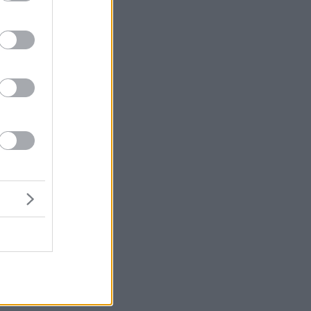
ης
,
ύν
ις
ρ