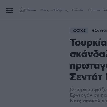
Games
Όλες οι Ειδήσεις
Ελλάδα
Πρωτοσέλι
Σαντάτ
ΚΟΣΜΟΣ
Τουρκία
σκάνδαλ
πρωταγω
Σεντάτ
Ο «αρχιμαφιόζο
Ερντογάν σε πα
Νέες αποκαλύψε