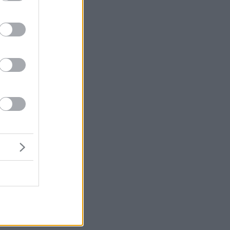
ς
α
α
ου
ε
οι