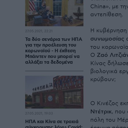
China», με τ
αντεπίθεση.
Η κυβέρνηση 
27.05.2021, 22:21
συνωμοσίας
α
Τα δύο σενάρια των ΗΠΑ
για την προέλευση του
του κορωνοϊο
κορωνοϊού - Η έκθεση
Ο
Ζαό Λιτζιά
Μπάιντεν που μπορεί να
αλλάξει τα δεδομένα
Κίνας δήλωσε
βιολογικά ερ
κρύβουν;
O Kινέζος ε
Ντέτρικ
, που
27.05.2021, 19:03
πόλη του Μέρ
ΗΠΑ και Κίνα σε τροχιά
σύγκρουσης λόγω Covid: