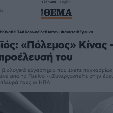
Ελληνικά
English
δα
Κίνα
ΗΠΑ
Κορωνοϊός
Άντονι Φάουτσι
Έρευνα
ός: «Πόλεμος» Κίνας 
 προέλευσή του
0 βιολογικά εργαστήρια που έχετε παγκοσμίως
ένε από το Πεκίνο - «Συνεργαστείτε στην έρε
 πλευρά τους οι ΗΠΑ