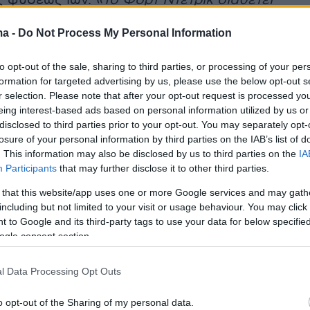
ς φύσεως ιών.
«Το Φορτ Ντέτρικ διαθέτει
 προγράμματος βιολογικής άμυνας της χώρας»
ma -
Do Not Process My Personal Information
ς το άνοιγμα της βάσης των ΗΠΑ σε διεθνείς
to opt-out of the sale, sharing to third parties, or processing of your per
formation for targeted advertising by us, please use the below opt-out s
 στην αντεπίθεση μετά την εντολή που έδωσε 
r selection. Please note that after your opt-out request is processed y
eing interest-based ads based on personal information utilized by us or
ος των ΗΠΑ,
Τζο Μπάιντεν
στις υπηρεσίες
disclosed to third parties prior to your opt-out. You may separately opt-
των ΗΠΑ να «διπλασιάσουν τις προσπάθειές
losure of your personal information by third parties on the IAB’s list of
ξέταση της αλυσίδας των γεγονότων που
. This information may also be disclosed by us to third parties on the
IA
Participants
that may further disclose it to other third parties.
ν παγκόσμια πανδημία. Ενάμιση χρόνο μετά τ
 πανδημίας και με την προέλευση του Covid-1
 that this website/app uses one or more Google services and may gath
including but not limited to your visit or usage behaviour. You may click 
 άγνωστη, ο Αμερικανός πρόεδρος, έδωσε
 to Google and its third-party tags to use your data for below specifi
ερών στις
αμερικανικές Υπηρεσίες Πληροφορι
ogle consent section.
να εντοπίσουν που και πως γεννήθηκε ο
l Data Processing Opt Outs
o opt-out of the Sharing of my personal data.