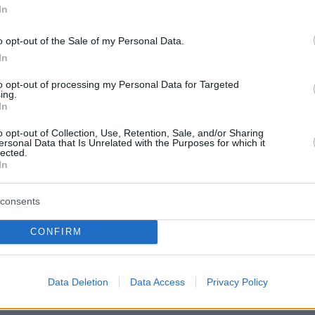
ης «
Wall Street Journal»
αποκάλυψε πριν από
In
ι, από τον Νοέμβριο του 2019, τρεις ερευνητέ
του Ιολογίας της Ουχάν
εμφάνισαν συμπτώματ
o opt-out of the Sale of my Personal Data.
In
 κορωνοϊού με τις θεωρίες να οργιάζουν για μί
τι ο ιός διέρρευσε από την Κίνα. Από την
to opt-out of processing my Personal Data for Targeted
ing.
η
Καρίν Ζαν Πιέρ
, εκπρόσωπος του Λευκού Οίκ
In
τι «θα συνεχίσουμε να πιέζουμε την Κίνα, ώστ
o opt-out of Collection, Use, Retention, Sale, and/or Sharing
ει σε μια πλήρη, διαφανή και στηριγμένη σε
ersonal Data that Is Unrelated with the Purposes for which it
lected.
ιεθνή έρευνα».
In
consents
σιόδρας των ΗΠΑ», κορυφαίος επιδημιολόγος
CONFIRM
ν Πολιτειών,
Άντονι Φάουτσι
, αποκάλυψε ότι 
υ τώρα βρίσκονται στα... μαχαίρια με αφορμή
προέλευσης του κορωνοιού, άλλοτε
Data Deletion
Data Access
Privacy Policy
ν σε επίπεδο επιστήμης.