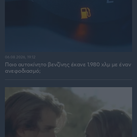
06.08.2026, 19:12
Ποιο αυτοκίνητο βενζίνης έκανε 1.980 χλμ με έναν
ανεφοδιασμό;