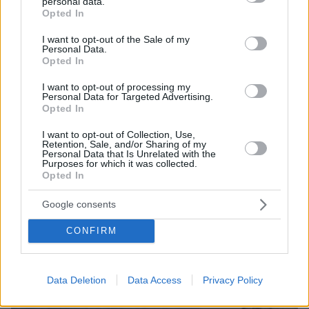
personal data.
grant or deny consent to Google and its third-party tags to
Opted In
use your data for below specified purposes in below Google
consent section.
I want to opt-out of the Sale of my
Personal Data.
ΤΑ ΠΙΟ ΔΗΜΟΦΙΛΗ
Opted In
I want to opt-out of processing my
Personal Data for Targeted Advertising.
Opted In
I want to opt-out of Collection, Use,
Retention, Sale, and/or Sharing of my
Personal Data that Is Unrelated with the
Purposes for which it was collected.
Opted In
Google consents
CONFIRM
Data Deletion
Data Access
Privacy Policy