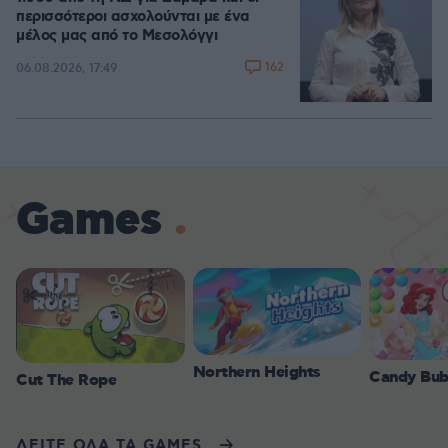
περισσότεροι ασχολούνται με ένα
μέλος μας από το Μεσολόγγι
162
06.08.2026, 17:49
Games
Northern Heights
Candy Bub
Cut The Rope
ΔΕΙΤΕ ΟΛΑ ΤΑ GAMES