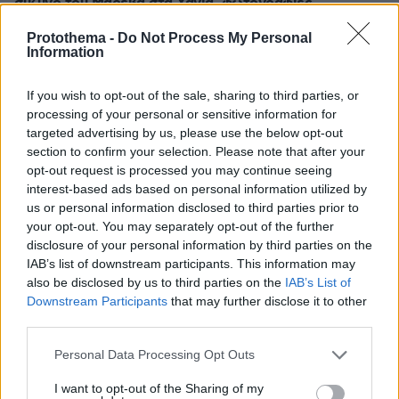
σύζυγό του Μαρέβα στα Χανιά, φωτογραφίες
πριν 43 λεπτά
Protothema -
Do Not Process My Personal
«Θα μπορούσε να συμβεί σύντομα»: Αισιόδοξος ξανά ο
Information
Τραμπ για το τέλος του πολέμου με το Ιράν, «δεν
νομίζω ότι μπορούν ν' αντέξουν πολύ ακόμα»
If you wish to opt-out of the sale, sharing to third parties, or
processing of your personal or sensitive information for
πριν μία ώρα
Διακοπές στη Σίκινο
targeted advertising by us, please use the below opt-out
section to confirm your selection. Please note that after your
πριν μία ώρα
opt-out request is processed you may continue seeing
Ο Τραμπ θα απαγορεύσει τη χορήγηση υπηκοότητας στα
interest-based ads based on personal information utilized by
παιδιά αλλοδαπών που πηγαίνουν στις ΗΠΑ για να
us or personal information disclosed to third parties prior to
γεννήσουν
your opt-out. You may separately opt-out of the further
06.08.2026, 23:30
disclosure of your personal information by third parties on the
Πώς θα βοηθήσετε τη γάτα σας να συνηθίσει το κλουβί
IAB’s list of downstream participants. This information may
της
also be disclosed by us to third parties on the
IAB’s List of
Downstream Participants
that may further disclose it to other
06.08.2026, 23:21
third parties.
Κόπωση της Wall Street μετά τα ρεκόρ εν μέσω
αβεβαιότητας για το Ιράν, το πετρέλαιο και τη Fed
Please note that this website/app uses one or more Google
Personal Data Processing Opt Outs
services and may gather and store information including but
not limited to your visit or usage behaviour. You may click to
I want to opt-out of the Sharing of my
ΔΕΙΤΕ ΟΛΕΣ ΤΙΣ ΕΙΔΗΣΕΙΣ