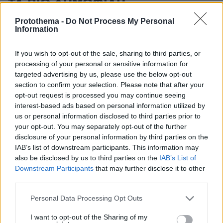
ΤΑ ΠΙΟ ΔΗΜΟΦΙΛΗ
Protothema -
Do Not Process My Personal
Information
If you wish to opt-out of the sale, sharing to third parties, or
processing of your personal or sensitive information for
targeted advertising by us, please use the below opt-out
section to confirm your selection. Please note that after your
opt-out request is processed you may continue seeing
interest-based ads based on personal information utilized by
us or personal information disclosed to third parties prior to
your opt-out. You may separately opt-out of the further
disclosure of your personal information by third parties on the
IAB’s list of downstream participants. This information may
also be disclosed by us to third parties on the
IAB’s List of
Downstream Participants
that may further disclose it to other
third parties.
Please note that this website/app uses one or more Google
Personal Data Processing Opt Outs
services and may gather and store information including but
not limited to your visit or usage behaviour. You may click to
I want to opt-out of the Sharing of my