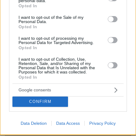
personal data.
grant or deny consent to Google and its third-party tags to
Opted In
09.08.2026, 08:33
use your data for below specified purposes in below Google
Το σπίτι του τρόμου στο Άινταχο: Η νύχτα που
consent section.
I want to opt-out of the Sale of my
τέσσερις φοιτητές δολοφονήθηκαν μέσα σε λίγα
Personal Data.
λεπτά
Opted In
I want to opt-out of processing my
Personal Data for Targeted Advertising.
Opted In
I want to opt-out of Collection, Use,
Retention, Sale, and/or Sharing of my
Personal Data that Is Unrelated with the
Purposes for which it was collected.
Opted In
Google consents
CONFIRM
Data Deletion
Data Access
Privacy Policy