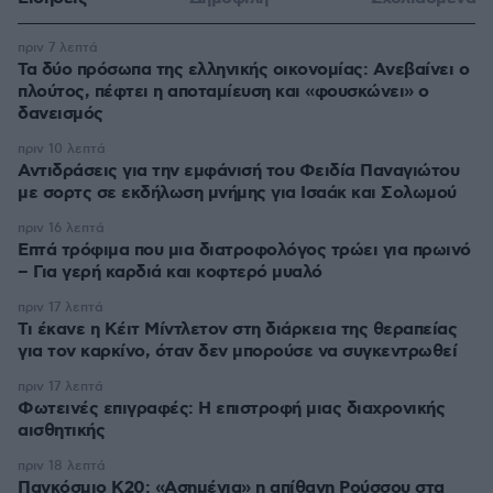
πριν 7 λεπτά
Τα δύο πρόσωπα της ελληνικής οικονομίας: Aνεβαίνει ο
πλούτος, πέφτει η αποταμίευση και «φουσκώνει» ο
δανεισμός
πριν 10 λεπτά
Αντιδράσεις για την εμφάνισή του Φειδία Παναγιώτου
με σορτς σε εκδήλωση μνήμης για Ισαάκ και Σολωμού
πριν 16 λεπτά
Επτά τρόφιμα που μια διατροφολόγος τρώει για πρωινό
– Για γερή καρδιά και κοφτερό μυαλό
πριν 17 λεπτά
Τι έκανε η Κέιτ Μίντλετον στη διάρκεια της θεραπείας
για τον καρκίνο, όταν δεν μπορούσε να συγκεντρωθεί
πριν 17 λεπτά
Φωτεινές επιγραφές: Η επιστροφή μιας διαχρονικής
αισθητικής
πριν 18 λεπτά
Παγκόσμιο Κ20: «Ασημένια» η απίθανη Ρούσσου στα