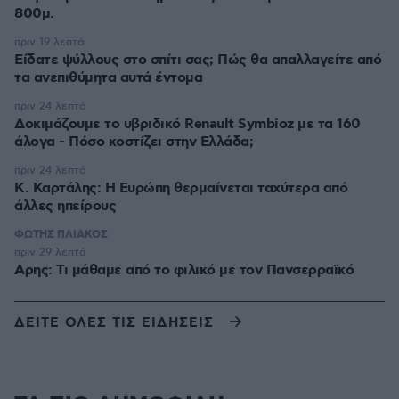
800μ.
πριν 19 λεπτά
Είδατε ψύλλους στο σπίτι σας; Πώς θα απαλλαγείτε από
τα ανεπιθύμητα αυτά έντομα
πριν 24 λεπτά
Δοκιμάζουμε το υβριδικό Renault Symbioz με τα 160
άλογα - Πόσο κοστίζει στην Ελλάδα;
πριν 24 λεπτά
Κ. Καρτάλης: Η Ευρώπη θερμαίνεται ταχύτερα από
άλλες ηπείρους
ΦΩΤΗΣ ΠΛΙΑΚΟΣ
πριν 29 λεπτά
Αρης: Τι μάθαμε από το φιλικό με τον Πανσερραϊκό
ΔΕΙΤΕ ΟΛΕΣ ΤΙΣ ΕΙΔΗΣΕΙΣ