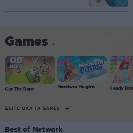
Games
Northern Heights
Candy Bub
Cut The Rope
ΔΕΙΤΕ ΟΛΑ ΤΑ GAMES
Best of Network