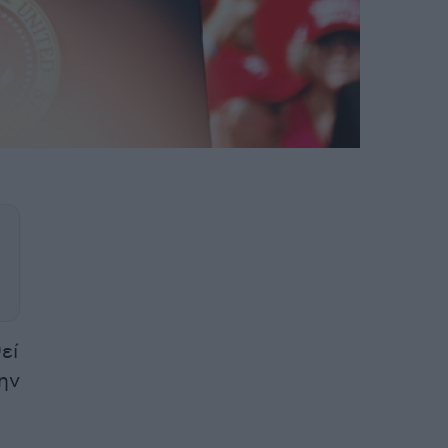
εί
ην