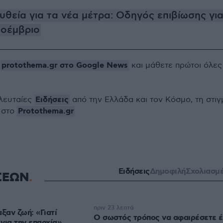
ευθεία για τα νέα μέτρα: Οδηγός επιβίωσης γι
Νοέμβριο
protothema.gr στο Google News
ο
και μάθετε πρώτοι όλες
Ειδήσεις
ελευταίες
από την Ελλάδα και τον Κόσμο, τη στιγ
Protothema.gr
 στο
Ειδήσεις
Δημοφιλή
Σχολιασμ
ΣΕΩΝ
πριν 23 λεπτά
ξαν ζωή: «Γιατί
Ο σωστός τρόπος να αφαιρέσετε 
για την επαρχία»