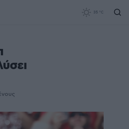
35
°C
π
λύσει
ένους