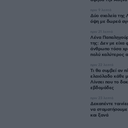
πριν 9 λεπτά
Δύο σχολεία της 
όψη με δωρεά αγά
πριν 21 λεπτά
Λένα Παπαληγούρ
της: Δεν με είχα 
άνθρωπο τόσα χρό
πολύ καλύτερος απ
πριν 22 λεπτά
Τι θα συμβεί αν π
ελαιόλαδο κάθε μ
Λίνσει που το δοκ
εβδομάδες
πριν 23 λεπτά
Δεκαπέντε ταινίε
να σταματήσουμε
και ξανά