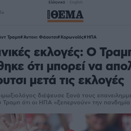
Ελληνικά
English
δα
λντ Τραμπ
Άντονι Φάουτσι
Κορωνοϊός
ΗΠΑ
νικές εκλογές: O Τραμ
θηκε ότι μπορεί να απο
υτσι μετά τις εκλογές
ιμωξιολόγος διέψευσε ξανά τους επανειλημμ
υ Τραμπ ότι οι ΗΠΑ «ξεπερνούν» την πανδημία