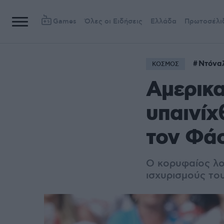
Games
Όλες οι Ειδήσεις
Ελλάδα
Πρωτοσέλι
Ντόνα
ΚΟΣΜΟΣ
Αμερικα
υπαινίχ
τον Φάο
Ο κορυφαίος λο
ισχυρισμούς το