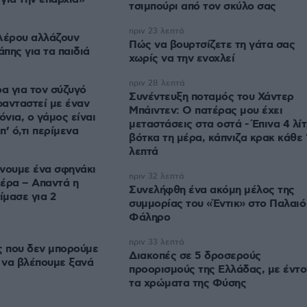
τσιμπούρι από τον σκύλο σας
πριν 23 λεπτά
Λέρου αλλάζουν
Πώς να βουρτσίζετε τη γάτα σας
πης για τα παιδιά
χωρίς να την ενοχλεί
πριν 28 λεπτά
α για τον σύζυγό
Συνέντευξη ποταμός του Χάντερ
φανταστεί με έναν
Μπάιντεν: Ο πατέρας μου έχει
νια, ο γάμος είναι
μεταστάσεις στα οστά - Έπινα 4 λί
’ ό,τι περίμενα
βότκα τη μέρα, κάπνιζα κρακ κάθε 
λεπτά
ίνουμε ένα σφηνάκι
πριν 32 λεπτά
έρα – Απαντά η
Συνελήφθη ένα ακόμη μέλος της
ίμασε για 2
συμμορίας του «Έντικ» στο Παλαιό
Φάληρο
πριν 33 λεπτά
ς που δεν μπορούμε
Διακοπές σε 5 δροσερούς
 να βλέπουμε ξανά
προορισμούς της Ελλάδας, με έντ
τα χρώματα της Φύσης