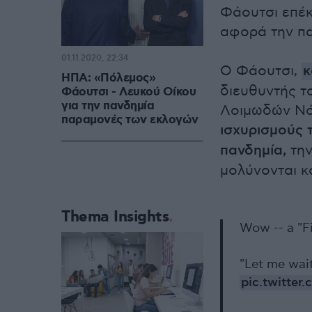
Φάουτσι επέκρ
αφορά την πα
01.11.2020, 22:34
Ο Φάουτσι,
κ
ΗΠΑ: «Πόλεμος»
διευθυντής τ
Φάουτσι - Λευκού Οίκου
για την πανδημία
Λοιμωδών Νό
παραμονές των εκλογών
ισχυρισμούς 
πανδημία,
την
μολύνονται κ
Thema Insights
Wow -- a "Fi
"Let me wait 
pic.twitte