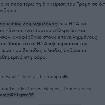
ινε περαιτέρω τη διαχείριση του Τραμπ σε ό,τ
νδημία.
ορυφαίος λοιμωξιολόγος
των ΗΠΑ και
ου Εθνικού Ινστιτούτου Αλλεργιών και
σων, αναφέρθηκε στους επανειλημμένους
του Τραμπ ότι οι ΗΠΑ «ξεπερνούν» την
 ώρα που δεκάδες χιλιάδες άνθρωποι
αθημερινά στη χώρα.
re Fauci!" chant at the Trump rally
until a little after the election," Trump replies
r.com/bRHLqzzcRF