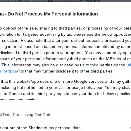
upar (@atrupar)
November 2, 2020
ma -
Do Not Process My Personal Information
to opt-out of the sale, sharing to third parties, or processing of your per
formation for targeted advertising by us, please use the below opt-out s
 πολύ. Η κατάσταση δεν είναι καλή», δήλωσε
r selection. Please note that after your opt-out request is processed y
ή ο Φάουτσι στην εφημερίδα The Washingto
eing interest-based ads based on personal information utilized by us or
disclosed to third parties prior to your opt-out. You may separately opt-
προχωρούμε στο φθινόπωρο και τον χειμώνα
losure of your personal information by third parties on the IAB’s list of
ς οι αρνητικές προϋποθέσεις, καθώς οι
. This information may also be disclosed by us to third parties on the
IA
αθροίζονται στο σπίτι σε εσωτερικούς χώρου
Participants
that may further disclose it to other third parties.
ς δεν θα μπορούσαν να είναι χειρότερες
».
 that this website/app uses one or more Google services and may gath
including but not limited to your visit or usage behaviour. You may click 
 to Google and its third-party tags to use your data for below specifi
ogle consent section.
 υπεραμύνθηκε της διαχείρισής του για την
 του ιού στη διάρκεια προεκλογικής
l Data Processing Opt Outs
ς αργά τη νύκτα στο αεροδρόμιο Όπα-Λόκα
o opt-out of the Sharing of my personal data.
του Μαϊάμι, οι οπαδοί του άρχισαν να