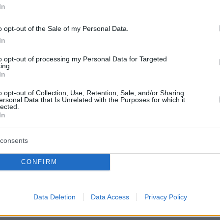
In
πόλυσε τον Φάουτσι»
.
o opt-out of the Sale of my Personal Data.
το σύνθημα, ο Τραμπ είπε:
«Μην το πείτε σε
In
 επιτρέψτε μου να περιμένω λίγο μετά τις
to opt-out of processing my Personal Data for Targeted
ing.
In
ΜΠΕ
o opt-out of Collection, Use, Retention, Sale, and/or Sharing
ersonal Data that Is Unrelated with the Purposes for which it
lected.
In
ερα:
consents
ίχρονο κοριτσάκι στην Τουρκία μετά από 65
CONFIRM
ό τα συντρίμμια - Δείτε βίντεο!
Data Deletion
Data Access
Privacy Policy
ockdown» από σήμερα η Γερμανία