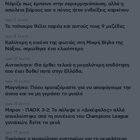
Νόμιζε πως έμπαινε στην περιεμμηνόπαυση, αλλά η
απώλεια βάρους και ο πόνος ήταν ενδείξεις καρκίνου
πριν 5 λεπτά
Το τσίπουρο θέλει παρέα και αυτούς τους 9 μεζέδες
πριν 8 λεπτά
Καλύτερη η εικόνα της φωτιάς στη Μικρή Βίγλα της
Νάξου, σηκώθηκε ένα ελικόπτερο
πριν 12 λεπτά
Αυτοκίνητο: Θα έρθει τελικά η μεγαλύτερη επιδότηση
που έχει δοθεί ποτέ στην Ελλάδα;
πριν 15 λεπτά
Μαγνήσιο: Πόσο χρειαζόμαστε για να αποφύγουμε την
άνοια και να μη γεράσει το μυαλό
πριν 15 λεπτά
Μπραν - ΠΑΟΚ 3-2: Το πάλεψε ο «Δικέφαλος» αλλά
αποκλείστηκε από τη συνέχεια του Champions League
γυναικών, δείτε τα γκολ
πριν 17 λεπτά
Ξεκίνησε η προπώληση εισιτηρίων για τη μεγαλύτερη