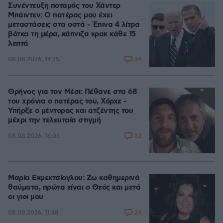
Συνέντευξη ποταμός του Χάντερ
Μπάιντεν: Ο πατέρας μου έχει
μεταστάσεις στα οστά - Έπινα 4 λίτρα
βότκα τη μέρα, κάπνιζα κρακ κάθε 15
λεπτά
34
08.08.2026, 14:25
Θρήνος για τον Μέσι: Πέθανε στα 68
του χρόνια ο πατέρας του, Χόρχε -
Υπήρξε ο μέντορας και ατζέντης του
μέχρι την τελευταία στιγμή
32
08.08.2026, 16:05
Μαρία Εκμεκτσίογλου: Ζω καθημερινά
θαύματα, πρώτα είναι ο Θεός και μετά
οι γιοι μου
24
08.08.2026, 11:48