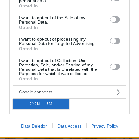
personal data.
grant or deny consent to Google and its third-party tags to
Opted In
use your data for below specified purposes in below Google
consent section.
I want to opt-out of the Sale of my
Personal Data.
Opted In
13.10.2020, 16:26
Ρωσία: «Αδύνατο να μολυνθεί ή να μολύνει άλλους με
I want to opt-out of processing my
κορωνοϊο κάποιος που έχει εμβολιαστεί με το Sputnik-V»
Personal Data for Targeted Advertising.
Opted In
Thema Insights
I want to opt-out of Collection, Use,
Retention, Sale, and/or Sharing of my
Personal Data that Is Unrelated with the
Purposes for which it was collected.
Opted In
Google consents
CONFIRM
Data Deletion
Data Access
Privacy Policy