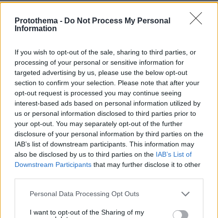
και τον Κόσμο, τη στιγμή που συμβαίνουν, στο
Protothema.gr
Protothema -
Do Not Process My Personal
Information
Σχετικά Άρθρα
If you wish to opt-out of the sale, sharing to third parties, or
processing of your personal or sensitive information for
targeted advertising by us, please use the below opt-out
section to confirm your selection. Please note that after your
opt-out request is processed you may continue seeing
interest-based ads based on personal information utilized by
us or personal information disclosed to third parties prior to
your opt-out. You may separately opt-out of the further
disclosure of your personal information by third parties on the
IAB’s list of downstream participants. This information may
also be disclosed by us to third parties on the
IAB’s List of
Downstream Participants
that may further disclose it to other
third parties.
Please note that this website/app uses one or more Google
Personal Data Processing Opt Outs
services and may gather and store information including but
not limited to your visit or usage behaviour. You may click to
I want to opt-out of the Sharing of my