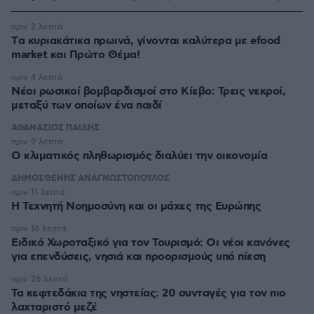
πριν 2 λεπτά
Tα κυριακάτικα πρωινά, γίνονται καλύτερα με efood
market και Πρώτο Θέμα!
πριν 4 λεπτά
Νέοι ρωσικοί βομβαρδισμοί στο Κίεβο: Τρεις νεκροί,
μεταξύ των οποίων ένα παιδί
ΑΘΑΝΑΣΙΟΣ ΠΑΙΔΗΣ
πριν 9 λεπτά
Ο κλιματικός πληθωρισμός διαλύει την οικονομία
ΔΗΜΟΣΘΕΝΗΣ ΑΝΑΓΝΩΣΤΟΠΟΥΛΟΣ
πριν 11 λεπτά
H Τεχνητή Νοημοσύνη και οι μάχες της Ευρώπης
πριν 16 λεπτά
Ειδικό Χωροταξικό για τον Τουρισμό: Οι νέοι κανόνες
για επενδύσεις, νησιά και προορισμούς υπό πίεση
πριν 26 λεπτά
Τα κεφτεδάκια της νηστείας: 20 συνταγές για τον πιο
λαχταριστό μεζέ