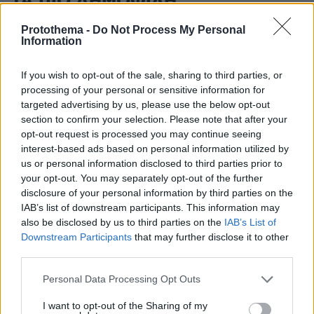
ΤΑ ΠΙΟ ΔΗΜΟΦΙΛΗ
Protothema -
Do Not Process My Personal
Information
If you wish to opt-out of the sale, sharing to third parties, or
processing of your personal or sensitive information for
targeted advertising by us, please use the below opt-out
section to confirm your selection. Please note that after your
opt-out request is processed you may continue seeing
interest-based ads based on personal information utilized by
us or personal information disclosed to third parties prior to
your opt-out. You may separately opt-out of the further
disclosure of your personal information by third parties on the
IAB’s list of downstream participants. This information may
also be disclosed by us to third parties on the
IAB’s List of
Downstream Participants
that may further disclose it to other
third parties.
Please note that this website/app uses one or more Google
Personal Data Processing Opt Outs
services and may gather and store information including but
not limited to your visit or usage behaviour. You may click to
I want to opt-out of the Sharing of my