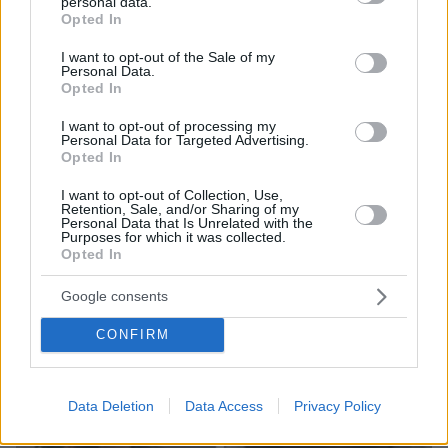
personal data.
grant or deny consent to Google and its third-party tags to
07.08.2026, 18:22
Opted In
use your data for below specified purposes in below Google
«Πόσα θέλεις για το κορίτσι;»: Τουρίστας στην
consent section.
I want to opt-out of the Sale of my
Κρήτη ζητά... τιμή για να ασελγήσει σε ανήλικη, τι
Personal Data.
καταγγέλλει ο ιδιοκτήτης επιχείρησης
Opted In
I want to opt-out of processing my
Personal Data for Targeted Advertising.
Opted In
I want to opt-out of Collection, Use,
Retention, Sale, and/or Sharing of my
Personal Data that Is Unrelated with the
Purposes for which it was collected.
Opted In
Google consents
CONFIRM
Data Deletion
Data Access
Privacy Policy