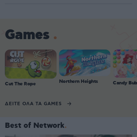
Games
Northern Heights
Candy Bub
Cut The Rope
ΔΕΙΤΕ ΟΛΑ ΤΑ GAMES
Best of Network