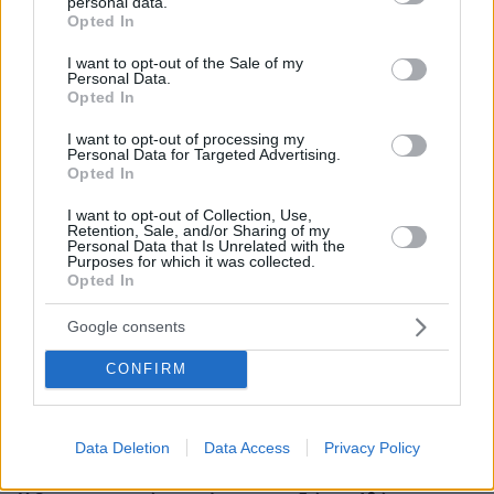
personal data.
grant or deny consent to Google and its third-party tags to
Opted In
use your data for below specified purposes in below Google
consent section.
I want to opt-out of the Sale of my
Personal Data.
Opted In
I want to opt-out of processing my
Personal Data for Targeted Advertising.
Opted In
I want to opt-out of Collection, Use,
Retention, Sale, and/or Sharing of my
Personal Data that Is Unrelated with the
Purposes for which it was collected.
Opted In
Google consents
CONFIRM
27.07.2026, 06:00
Το μέλλον της τεχνολογίας
Data Deletion
Data Access
Privacy Policy
03.08.2026, 10:56