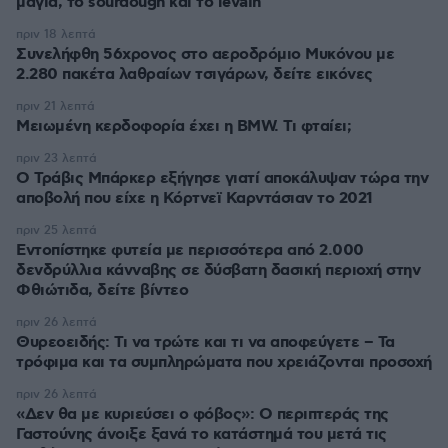
μαγιά, το sourdough και το levain
πριν 18 λεπτά
Συνελήφθη 56χρονος στο αεροδρόμιο Μυκόνου με
2.280 πακέτα λαθραίων τσιγάρων, δείτε εικόνες
πριν 21 λεπτά
Μειωμένη κερδοφορία έχει η BMW. Τι φταίει;
πριν 23 λεπτά
O Τράβις Μπάρκερ εξήγησε γιατί αποκάλυψαν τώρα την
αποβολή που είχε η Κόρτνεϊ Καρντάσιαν το 2021
πριν 25 λεπτά
Εντοπίστηκε φυτεία με περισσότερα από 2.000
δενδρύλλια κάνναβης σε δύσβατη δασική περιοχή στην
Φθιώτιδα, δείτε βίντεο
πριν 26 λεπτά
Θυρεοειδής: Τι να τρώτε και τι να αποφεύγετε – Τα
τρόφιμα και τα συμπληρώματα που χρειάζονται προσοχή
πριν 26 λεπτά
«Δεν θα με κυριεύσει ο φόβος»: Ο περιπτεράς της
Γαστούνης άνοιξε ξανά το κατάστημά του μετά τις