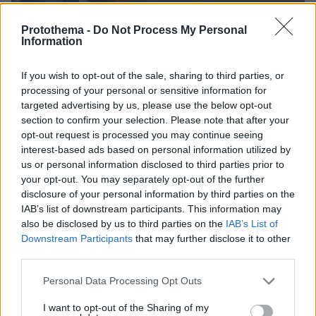
Protothema -
Do Not Process My Personal
Information
If you wish to opt-out of the sale, sharing to third parties, or
processing of your personal or sensitive information for
targeted advertising by us, please use the below opt-out
section to confirm your selection. Please note that after your
opt-out request is processed you may continue seeing
interest-based ads based on personal information utilized by
us or personal information disclosed to third parties prior to
06.08.2020, 08:27
your opt-out. You may separately opt-out of the further
Δρ. Φάουτσι: Απειλούν να σκοτώσουν εμένα και την
disclosure of your personal information by third parties on the
οικογένειά μου για όσα λέω για τον κορωνοϊό
IAB’s list of downstream participants. This information may
also be disclosed by us to third parties on the
IAB’s List of
Downstream Participants
that may further disclose it to other
Thema Insights
third parties.
Please note that this website/app uses one or more Google
Personal Data Processing Opt Outs
services and may gather and store information including but
not limited to your visit or usage behaviour. You may click to
I want to opt-out of the Sharing of my