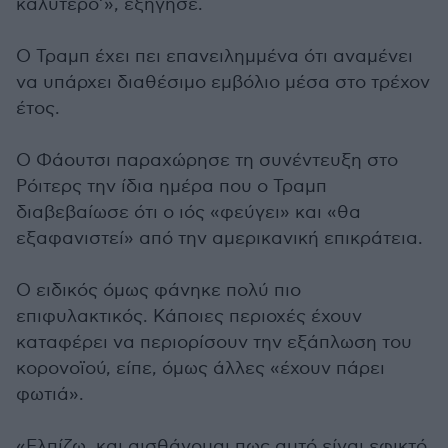
καλύτερο’», εξήγησε.
Ο Τραμπ έχει πει επανειλημμένα ότι αναμένει
να υπάρχει διαθέσιμο εμβόλιο μέσα στο τρέχον
έτος.
Ο Φάουτσι παραχώρησε τη συνέντευξη στο
Ρόιτερς την ίδια ημέρα που ο Τραμπ
διαβεβαίωσε ότι ο ιός «φεύγει» και «θα
εξαφανιστεί» από την αμερικανική επικράτεια.
Ο ειδικός όμως φάνηκε πολύ πιο
επιφυλακτικός. Κάποιες περιοχές έχουν
καταφέρει να περιορίσουν την εξάπλωση του
κορονοϊού, είπε, όμως άλλες «έχουν πάρει
φωτιά».
«Ελπίζω, και αισθάνομαι πως αυτό είναι εφικτό,