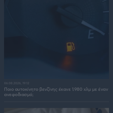
06.08.2026, 19:12
Ποιο αυτοκίνητο βενζίνης έκανε 1.980 χλμ με έναν
ανεφοδιασμό;