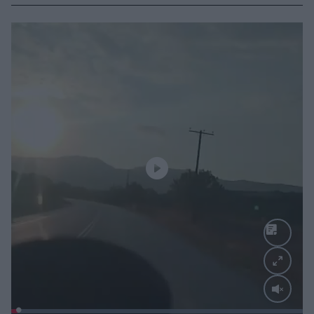
Loaded
: