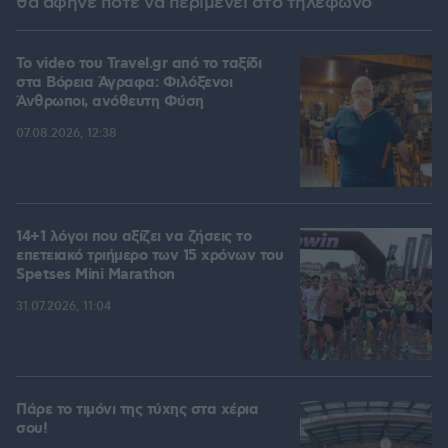
θα άφηνε ποτέ να περιμένει στο τηλέφωνο
To video του Travel.gr από το ταξίδι
στα Βόρεια Άγραφα: Φιλόξενοι
Άνθρωποι, ανόθευτη Φύση
07.08.2026, 12:38
14+1 λόγοι που αξίζει να ζήσεις το
επετειακό τριήμερο των 15 χρόνων του
Spetses Mini Marathon
31.07.2026, 11:04
Πάρε το τιμόνι της τύχης στα χέρια
σου!