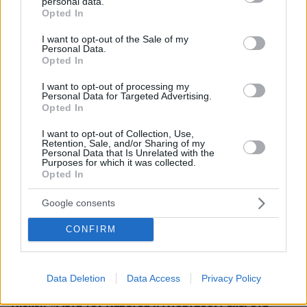
personal data.
grant or deny consent to Google and its third-party tags to
Opted In
use your data for below specified purposes in below Google
consent section.
I want to opt-out of the Sale of my
Personal Data.
Opted In
* Υποχρεωτικά πεδία
I want to opt-out of processing my
Personal Data for Targeted Advertising.
Opted In
ΡΟΗ ΕΙΔΗΣΕΩΝ
I want to opt-out of Collection, Use,
Retention, Sale, and/or Sharing of my
Personal Data that Is Unrelated with the
Ειδήσεις
Δημοφιλή
Σχολιασμένα
Purposes for which it was collected.
Opted In
πριν 11 λεπτά
Google consents
Είμαστε πιο ευτυχισμένοι όταν κάνουμε περισσότερο
σεξ; Ένας ειδικός εξηγεί αυτή την αμφίδρομη σχέση
CONFIRM
πριν 11 λεπτά
Σε δημοπρασία η μπάλα από το «χέρι του Θεού», το
περίφημο γκολ του Μαραντόνα
Data Deletion
Data Access
Privacy Policy
πριν 12 λεπτά
Kicker: «Μετά τον Καρέτσα η Ντόρτμουντ έχει στα