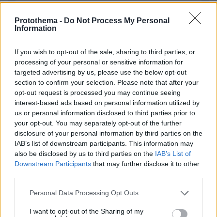
Protothema -
Do Not Process My Personal
Information
EMAIL
If you wish to opt-out of the sale, sharing to third parties, or
processing of your personal or sensitive information for
targeted advertising by us, please use the below opt-out
section to confirm your selection. Please note that after your
opt-out request is processed you may continue seeing
ΣΧΌΛΙΟ *
interest-based ads based on personal information utilized by
us or personal information disclosed to third parties prior to
your opt-out. You may separately opt-out of the further
disclosure of your personal information by third parties on the
IAB’s list of downstream participants. This information may
also be disclosed by us to third parties on the
IAB’s List of
Downstream Participants
that may further disclose it to other
third parties.
Απομένουν
2500
χαρακτήρες
Please note that this website/app uses one or more Google
Personal Data Processing Opt Outs
services and may gather and store information including but
not limited to your visit or usage behaviour. You may click to
I want to opt-out of the Sharing of my