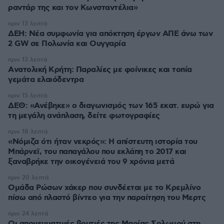
ραντάρ της και τον Κωνσταντέλια»
πριν 13 λεπτά
ΔΕΗ: Νέα συμφωνία για απόκτηση έργων ΑΠΕ άνω των
2 GW σε Πολωνία και Ουγγαρία
πριν 13 λεπτά
Aνατολική Κρήτη: Παραλίες με φοίνικες και τοπία
γεμάτα ελαιόδεντρα
πριν 15 λεπτά
ΔΕΘ: «Ανέβηκε» ο διαγωνισμός των 165 εκατ. ευρώ για
τη μεγάλη ανάπλαση, δείτε φωτογραφίες
πριν 18 λεπτά
«Νόμιζα ότι ήταν νεκρός»: Η απίστευτη ιστορία του
Μπάρνεϊ, του παπαγάλου που εκλάπη το 2017 και
ξαναβρήκε την οικογένειά του 9 χρόνια μετά
πριν 20 λεπτά
Ομάδα Ρώσων χάκερ που συνδέεται με το Κρεμλίνο
πίσω από πλαστό βίντεο για την παραίτηση του Μερτς
πριν 24 λεπτά
Οι απογευματινές βουτιές της Μαρίας Σολωμού στη