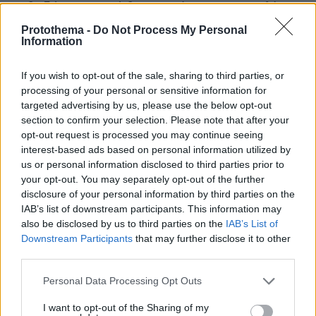
καθοδήγηση αυτή θα επιτρέψει στους πολίτες
να διαμένουν με ασφάλεια σε ξενοδοχεία,
Protothema -
Do Not Process My Personal
Information
κάμπινγκ, πανσιόν ή άλλα καταλύματα
διακοπών, να τρώνε και να πίνουν σε
If you wish to opt-out of the sale, sharing to third parties, or
εστιατόρια, μπαρ και καφετέριες και να
processing of your personal or sensitive information for
πηγαίνουν σε παραλίες και άλλους υπαίθριους
targeted advertising by us, please use the below opt-out
χώρους αναψυχής.
section to confirm your selection. Please note that after your
opt-out request is processed you may continue seeing
interest-based ads based on personal information utilized by
Διασφάλιση της διασυνοριακής
us or personal information disclosed to third parties prior to
διαλειτουργικότητας των εφαρμογών
your opt-out. You may separately opt-out of the further
ιχνηλάτησης:
disclosure of your personal information by third parties on the
IAB’s list of downstream participants. This information may
also be disclosed by us to third parties on the
IAB’s List of
Τα κράτη-μέλη, με τη στήριξη της Επιτροπής,
Downstream Participants
that may further disclose it to other
συμφώνησαν σχετικά με κατευθυντήριες
third parties.
γραμμές για τη διασφάλιση της διασυνοριακής
Please note that this website/app uses one or more Google
διαλειτουργικότητας μεταξύ εφαρμογών
Personal Data Processing Opt Outs
services and may gather and store information including but
ιχνηλάτησης, έτσι ώστε οι πολίτες να μπορούν
not limited to your visit or usage behaviour. You may click to
I want to opt-out of the Sharing of my