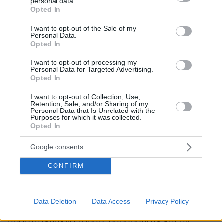
να ενημερώνονται για πιθανή λοίμωξη με
personal data.
grant or deny consent to Google and its third-party tags to
Opted In
κορωνοϊό και όταν ταξιδεύουν στην ΕΕ. Αυτό
use your data for below specified purposes in below Google
consent section.
θα κατευθύνει τους προγραμματιστές που
I want to opt-out of the Sale of my
Personal Data.
συνεργάζονται με τις εθνικές υγειονομικές
Opted In
αρχές.
I want to opt-out of processing my
Personal Data for Targeted Advertising.
Opted In
Οι εν λόγω εφαρμογές ιχνηλάτησης πρέπει να
είναι οικειοθελείς, διαφανείς, προσωρινές,
I want to opt-out of Collection, Use,
Retention, Sale, and/or Sharing of my
κυβερνοασφαλείς, να χρησιμοποιούν
Personal Data that Is Unrelated with the
ανωνυμοποιημένα δεδομένα, να βασίζονται
Purposes for which it was collected.
Opted In
στην τεχνολογία Bluetooth και να είναι
διαλειτουργικές σε διασυνοριακό επίπεδο,
Google consents
καθώς και σε όλα τα λειτουργικά συστήματα. Η
CONFIRM
διαλειτουργικότητα έχει ζωτική σημασία: Οι
πολίτες της ΕΕ πρέπει να μπορούν να
λαμβάνουν ειδοποιήσεις σχετικά με
Data Deletion
Data Access
Privacy Policy
ενδεχόμενη λοίμωξη, με ασφαλή και
προστατευμένο τρόπο, οπουδήποτε και αν