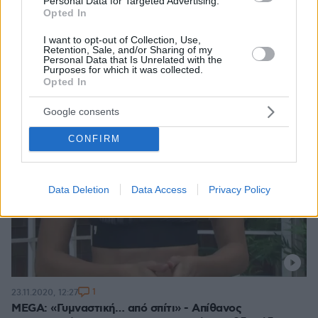
Personal Data for Targeted Advertising.
Opted In
I want to opt-out of Collection, Use,
Retention, Sale, and/or Sharing of my
Personal Data that Is Unrelated with the
Purposes for which it was collected.
Opted In
Google consents
CONFIRM
Data Deletion
Data Access
Privacy Policy
1
23.11.2020, 12:27
MEGA: «Γυμναστική… από σπίτι» - Απίθανος