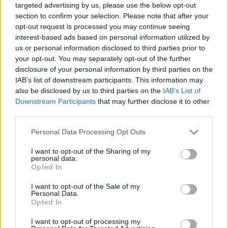
targeted advertising by us, please use the below opt-out
section to confirm your selection. Please note that after your
opt-out request is processed you may continue seeing
interest-based ads based on personal information utilized by
us or personal information disclosed to third parties prior to
your opt-out. You may separately opt-out of the further
disclosure of your personal information by third parties on the
IAB’s list of downstream participants. This information may
also be disclosed by us to third parties on the
IAB’s List of
Downstream Participants
that may further disclose it to other
third parties.
Please note that this website/app uses one or more Google
Personal Data Processing Opt Outs
services and may gather and store information including but
6
09.12.2020, 11:08
Ζωή Δημητράκου: Έχω αρνηθεί δύο φορές πρόταση για
not limited to your visit or usage behaviour. You may click to
I want to opt-out of the Sharing of my
personal data.
το Survivor
grant or deny consent to Google and its third-party tags to
Opted In
use your data for below specified purposes in below Google
H Ελληνίδα καλαθοσφαιρίστρια εξηγεί τους λόγους
consent section.
I want to opt-out of the Sale of my
που είπε «όχι»
Personal Data.
Opted In
I want to opt-out of processing my