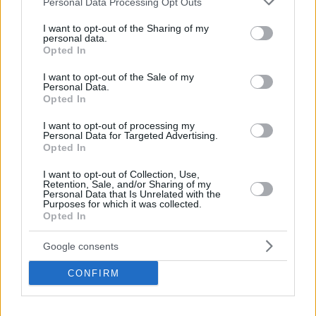
Personal Data Processing Opt Outs
services and may gather and store information including but
not limited to your visit or usage behaviour. You may click to
I want to opt-out of the Sharing of my
personal data.
grant or deny consent to Google and its third-party tags to
Opted In
use your data for below specified purposes in below Google
consent section.
I want to opt-out of the Sale of my
Personal Data.
Opted In
I want to opt-out of processing my
Personal Data for Targeted Advertising.
Opted In
I want to opt-out of Collection, Use,
Retention, Sale, and/or Sharing of my
Personal Data that Is Unrelated with the
4
11.11.2019, 11:17
Purposes for which it was collected.
Opted In
Premier League: Σε επαφές με Ιμπραΐμοβιτς η
Γιουνάιτεντ
Google consents
Να επαναφέρουν στις τάξεις τους τον Σουηδό
αστέρα, Ζλάταν Ιμπραΐμοβιτς, επιθυμούν οι άνθρωποι
CONFIRM
της Μάντσεστερ Γιουνάιτεντ, οι οποίοι εμφανίζονται…
απεγνωσμένοι για μία σπουδαία μεταγραφική
ενίσχυση