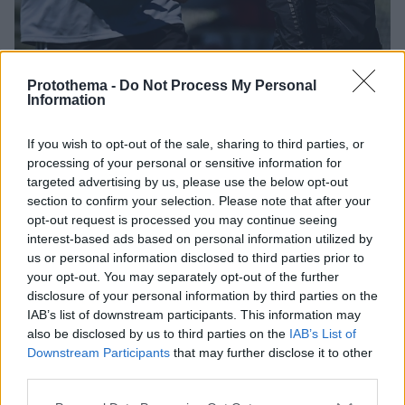
7
15.11.2019, 15:16
Protothema -
Do Not Process My Personal
Ρεπόρτερ Ολυμπιακού: Η ομάδα είχε κινηθεί για τον
Information
Ιμπραΐμοβιτς
Σχετικό ρεπορτάζ του «Κόκκινου
If you wish to opt-out of the sale, sharing to third parties, or
Πρωταθλητή» αναφέρει πως σύμφωνα με όσα είχε
processing of your personal or sensitive information for
εκμυστηρευθεί σε στενό κύκλο μάνατζερ ο Μίνο
targeted advertising by us, please use the below opt-out
Ραϊόλα, o Ολυμπιακός είχε μιλήσει με τον γνωστό
section to confirm your selection. Please note that after your
ατζέντη για τον Σουηδό άσο
opt-out request is processed you may continue seeing
interest-based ads based on personal information utilized by
us or personal information disclosed to third parties prior to
your opt-out. You may separately opt-out of the further
disclosure of your personal information by third parties on the
IAB’s list of downstream participants. This information may
also be disclosed by us to third parties on the
IAB’s List of
Downstream Participants
that may further disclose it to other
third parties.
Please note that this website/app uses one or more Google