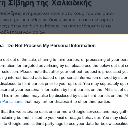
η Σίβηρη της Χαλκιδικής
σάνδρας ενημερώνει τους κατοίκους του οικισμού
φωνα με τις εκθέσεις δοκιμών και τα αποτελέσματα
ειγμάτων σε δύο εκθέσεις, τα αποτελέσματα ήταν
ροβλεπόμενων ορίων
ma -
Do Not Process My Personal Information
1
9
οί υγειονομικοί έλεγχοι σε
to opt-out of the sale, sharing to third parties, or processing of your per
formation for targeted advertising by us, please use the below opt-out s
 και κυλικεία λίγο πριν την
r selection. Please note that after your opt-out request is processed y
 της σχολικής χρονιάς
eing interest-based ads based on personal information utilized by us or
disclosed to third parties prior to your opt-out. You may separately opt-
losure of your personal information by third parties on the IAB’s list of
γιεινής που πρέπει να τηρούνται - Οδηγίες για την
. This information may also be disclosed by us to third parties on the
IA
ουργία των χώρων εστίασης των εκπαιδευτικών
Participants
that may further disclose it to other third parties.
 that this website/app uses one or more Google services and may gath
including but not limited to your visit or usage behaviour. You may click 
1
 to Google and its third-party tags to use your data for below specifi