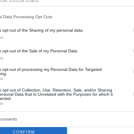
έθηκαν 19 τόνοι ακατάλληλων
ogle consent section.
ων στην Αττική
l Data Processing Opt Outs
ήθηκαν 1.182 έλεγχοι κατά το δεύτερο 15ήμερο του
- Εντοπίστηκε και παράνομη λειτουργία επιχειρήσεων
o opt-out of the Sharing of my personal data.
ιοριστικά μέτρα
In
o opt-out of the Sale of my Personal Data.
In
to opt-out of processing my Personal Data for Targeted
ing.
In
o opt-out of Collection, Use, Retention, Sale, and/or Sharing
ersonal Data that Is Unrelated with the Purposes for which it
lected.
In
consents
CONFIRM