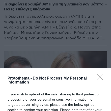
Τι σημαίνει η χαμηλή AMH για τη γυναικεία γονιμότητα –
Ποιες επιλογές υπάρχουν
Τι δείχνει η αντιμυλλέριος ορμόνη (ΑΜΗ) για τη
γονιμότητα και ποιες είναι οι επιλογές που έχει μια
γυναίκα με χαμηλή AMH – Εξηγεί ο κ. Παναγιώτης
Κρόκος, Μαιευτήρας Γυναικολόγος, Ειδικός στην
Υποβοηθούμενη Αναπαραγωγή, Μονάδα ΥΓΕΙΑ IVF
ΕΜΒΡΥΟΓΕΝΕΣΙΣ
Protothema -
Do Not Process My Personal
Information
If you wish to opt-out of the sale, sharing to third parties, or
processing of your personal or sensitive information for
targeted advertising by us, please use the below opt-out
section to confirm your selection. Please note that after your