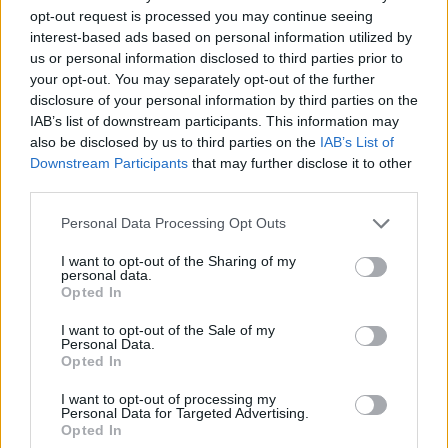
opt-out request is processed you may continue seeing
interest-based ads based on personal information utilized by
us or personal information disclosed to third parties prior to
your opt-out. You may separately opt-out of the further
disclosure of your personal information by third parties on the
IAB’s list of downstream participants. This information may
also be disclosed by us to third parties on the
IAB’s List of
Downstream Participants
that may further disclose it to other
third parties.
26.11.2024, 11:06
Εξωσωματική γονιμοποίηση: Ποιες γυναίκες απειλεί το
Please note that this website/app uses one or more Google
Personal Data Processing Opt Outs
σύνδρομο υπερδιέγερσης ωοθηκών – Η κατάλληλη
services and may gather and store information including but
αντιμετώπιση
not limited to your visit or usage behaviour. You may click to
I want to opt-out of the Sharing of my
personal data.
grant or deny consent to Google and its third-party tags to
Ο κύριος Ηλίας Μεταξάς, Μαιευτήρας Γυναικολόγος
Opted In
use your data for below specified purposes in below Google
και Ειδικός στην Υποβοηθούμενη Αναπαραγωγή
consent section.
I want to opt-out of the Sale of my
Μονάδα ΥΓΕΙΑ IVF ΕΜΒΡΥΟΓΕΝΕΣΙΣ μας ενημερώνει
Personal Data.
για τον κίνδυνο υπερδιέγερσης των ωοθηκών που
Opted In
μπορεί να παρουσιάσουν οι γυναίκες με σύνδρομο
πολυκυστικών ωοθηκών κατά την εξωσωματική
I want to opt-out of processing my
Personal Data for Targeted Advertising.
γονιμοποίηση και τον τρόπο που αυτό αντιμετωπίζεται
Opted In