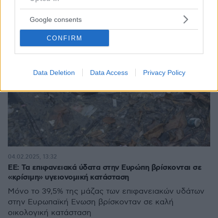
Google consents
CONFIRM
Data Deletion
Data Access
Privacy Policy
04.02.2025, 13:32
ΕΕ: Τα επιφανειακά ύδατα στην Ευρώπη βρίσκονται σε
«κρίσιμη» υγειονομική κατάσταση
Μόνο το 39,5% της μάζας των επιφανειακών υδάτων
στην Ευρωπαϊκή Ενωση βρίσκονταν σε καλή
οικολογική κατάσταση