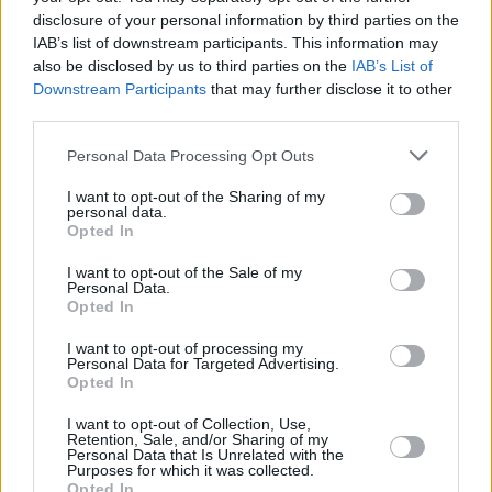
disclosure of your personal information by third parties on the
IAB’s list of downstream participants. This information may
also be disclosed by us to third parties on the
IAB’s List of
Downstream Participants
that may further disclose it to other
third parties.
Please note that this website/app uses one or more Google
Personal Data Processing Opt Outs
services and may gather and store information including but
4
04.02.2025, 14:10
not limited to your visit or usage behaviour. You may click to
I want to opt-out of the Sharing of my
Μέτρα από την Ευρωπαϊκή Ένωση για την καλύτερη
personal data.
grant or deny consent to Google and its third-party tags to
διαχείριση των υδάτινων αποθεμάτων
Opted In
use your data for below specified purposes in below Google
Εντός του έτους η αρμόδια Επίτροπος Γιέσικα
consent section.
I want to opt-out of the Sale of my
Ρούσβαλ θα παρουσιάσει την Στρατηγική της ΕΕ για
Personal Data.
το Νερό - Διαβάστε το άρθρο της στο protothema.gr
Opted In
I want to opt-out of processing my
Personal Data for Targeted Advertising.
Opted In
I want to opt-out of Collection, Use,
Retention, Sale, and/or Sharing of my
Personal Data that Is Unrelated with the
Purposes for which it was collected.
Opted In