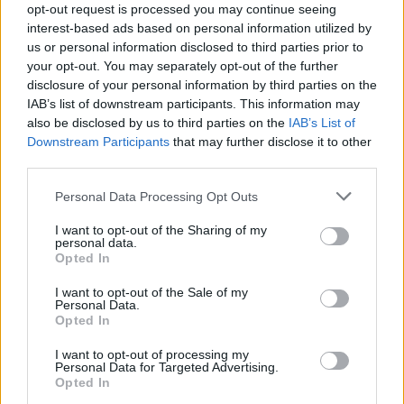
opt-out request is processed you may continue seeing
interest-based ads based on personal information utilized by
us or personal information disclosed to third parties prior to
your opt-out. You may separately opt-out of the further
disclosure of your personal information by third parties on the
IAB’s list of downstream participants. This information may
also be disclosed by us to third parties on the
IAB’s List of
Downstream Participants
that may further disclose it to other
third parties.
06.01.2020, 20:25
Χρυσές Σφαίρες 2020: Οι πιο κακοντυμένες της
Please note that this website/app uses one or more Google
Personal Data Processing Opt Outs
βραδιάς
services and may gather and store information including but
Κιτς θεωρήθηκε η εμφάνιση της Τζένιφερ Λόπεζ,
not limited to your visit or usage behaviour. You may click to
I want to opt-out of the Sharing of my
personal data.
ενώ αρνητικά σχολιάστηκε και η στιλιστική εικόνα της
grant or deny consent to Google and its third-party tags to
Opted In
Γκουίνεθ Πάλτροου - Δείτε και... αποφασίστε ποια το
use your data for below specified purposes in below Google
φόρεσε χειρότερα!
consent section.
I want to opt-out of the Sale of my
Personal Data.
Opted In
I want to opt-out of processing my
Personal Data for Targeted Advertising.
Opted In