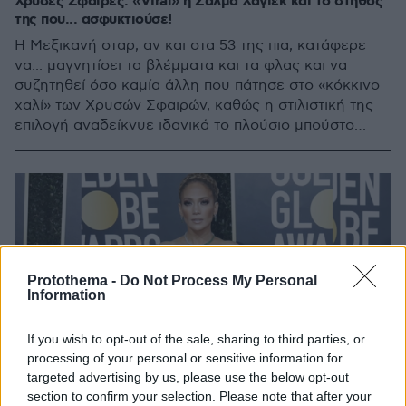
Χρυσές Σφαίρες: «Viral» η Σάλμα Χάγιεκ και το στήθος
της που... ασφυκτιούσε!
Η Μεξικανή σταρ, αν και στα 53 της πια, κατάφερε
να... μαγνητίσει τα βλέμματα και τα φλας και να
συζητηθεί όσο καμία άλλη που πάτησε στο «κόκκινο
χαλί» των Χρυσών Σφαιρών, καθώς η στιλιστική της
επιλογή αναδείκνυε ιδανικά το πλούσιο μπούστο
της...
Protothema -
Do Not Process My Personal
Information
If you wish to opt-out of the sale, sharing to third parties, or
processing of your personal or sensitive information for
targeted advertising by us, please use the below opt-out
section to confirm your selection. Please note that after your