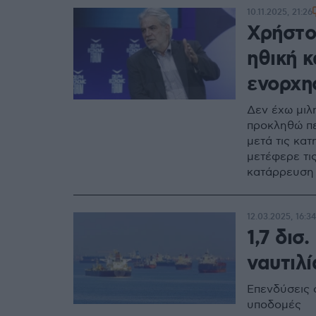
10.11.2025, 21:26
Χρήστος
ηθική κ
ενορχη
Δεν έχω μιλ
προκληθώ πε
μετά τις κα
μετέφερε τι
κατάρρευση
12.03.2025, 16:34
1,7 δισ
ναυτιλί
Επενδύσεις σ
υποδομές