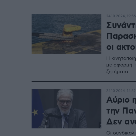
24.10.2024, 19:56
Συνάντ
Παρασκ
οι ακτο
Η κινητοποί
με αφορμή τ
ζητήματα
24.10.2024, 14:52
Αύριο 
την Πα
Δεν αν
Οι συνδικαλ