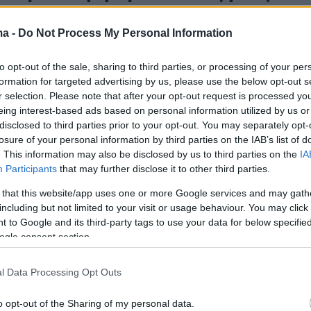
ναύλους»
ma -
Do Not Process My Personal Information
 προτείνουν να επιδοτηθούν οι εταιρείες εμπορίας
 υποχρεωτική χρήση καυσίμου MGO με
to opt-out of the sale, sharing to third parties, or processing of your per
τα σε θείο 0,001% κοστίζει ακριβότερα κατά 30%
formation for targeted advertising by us, please use the below opt-out s
το λειτουργικό κόστος των εταιρειών
r selection. Please note that after your opt-out request is processed y
eing interest-based ads based on personal information utilized by us or
disclosed to third parties prior to your opt-out. You may separately opt-
2
losure of your personal information by third parties on the IAB’s list of
– Hellenic Day: Η Κίνα τιμά την
. This information may also be disclosed by us to third parties on the
IA
Participants
that may further disclose it to other third parties.
ή ναυτιλία
 that this website/app uses one or more Google services and may gath
ς Pudong Shipping Week 2024 που φιλοξενείται από
including but not limited to your visit or usage behaviour. You may click 
Financial City και την Ένωση Τραπεζικών και
 to Google and its third-party tags to use your data for below specifi
νομικών Στελεχών της Ελληνικής Ναυτιλίας που
ogle consent section.
αι από την Pudong New Area Government
l Data Processing Opt Outs
3
o opt-out of the Sharing of my personal data.