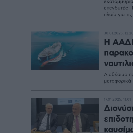
εκατομμύρια
επενδυτές -
πλοία για τι
30.01.2025, 12:2
Η ΑΑΔΕ
παρακο
ναυτιλ
Διαθέσιμο π
μεταφορικά
17.01.2025, 11:01
Διονύσ
επιδοτη
καυσίμω