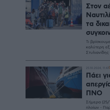
Στον α
Ναυτιλ
τα δικ
συγκοι
Τι βρίσκουμ
καλύτερη εξ
Στυλιανίδης 
25.10.2024, 11:47
Πάει γι
απεργία
ΠΝΟ
Σήμερα (25/
πλοίων - Πα