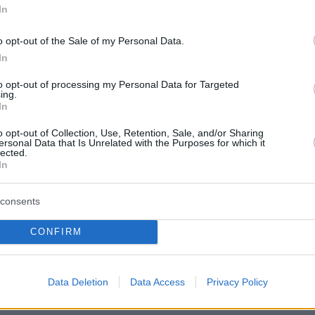
ίδης: Ο ναυτιλιακός τομέας
In
αναπόσπαστο κομμάτι της
o opt-out of the Sale of my Personal Data.
 ατζέντας στις ελληνοτουρκικές
In
ς
to opt-out of processing my Personal Data for Targeted
ing.
Ναυτιλίας και Νησιωτικής Πολιτικής συναντήθηκε με
In
 Μεταφορών της Τουρκίας Αμπντουλκαντίρ
o opt-out of Collection, Use, Retention, Sale, and/or Sharing
υ
ersonal Data that Is Unrelated with the Purposes for which it
lected.
In
ρατικό κορβανά μπήκαν από την
consents
 19 εκατομμύρια ευρώ
CONFIRM
ς νέας έδρας της Ενιαίας Αρχής Δημοσίων Συμβάσεων
κραμμένου- Θεοδωρικάκου- Στυλιανίδη
Data Deletion
Data Access
Privacy Policy