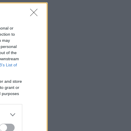
sonal or
ection to
ou may
 personal
out of the
 downstream
B’s List of
er and store
to grant or
ed purposes