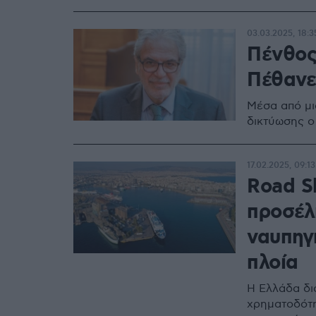
03.03.2025, 18:3
Πένθος 
Πέθανε
Μέσα από μι
δικτύωσης ο
17.02.2025, 09:13
Road S
προσέλ
ναυπηγ
πλοία
Η Ελλάδα δι
χρηματοδότη