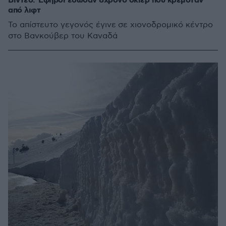
Βίντεο: Έφηβοι έσωσαν 8χρονο σκιέρ που κρεμόταν
από λιφτ
Το απίστευτο γεγονός έγινε σε χιονοδρομικό κέντρο
στο Βανκούβερ του Καναδά