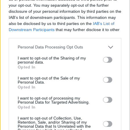
your opt-out. You may separately opt-out of the further
disclosure of your personal information by third parties on the
IAB’s list of downstream participants. This information may
also be disclosed by us to third parties on the
IAB’s List of
Downstream Participants
that may further disclose it to other
third parties.
Please note that this website/app uses one or more Google
Personal Data Processing Opt Outs
services and may gather and store information including but
not limited to your visit or usage behaviour. You may click to
I want to opt-out of the Sharing of my
personal data.
grant or deny consent to Google and its third-party tags to
Opted In
use your data for below specified purposes in below Google
consent section.
I want to opt-out of the Sale of my
Personal Data.
Opted In
I want to opt-out of processing my
Personal Data for Targeted Advertising.
Opted In
3
03.12.2023, 08:42
I want to opt-out of Collection, Use,
Retention, Sale, and/or Sharing of my
Στις 16 Δεκεμβρίου ανοίγει τις πύλες του το
Personal Data that Is Unrelated with the
αναβαθμισμένο Χιονοδρομικό των Καλαβρύτων - Τι