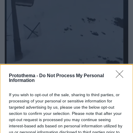
1
02.04.2024, 15:51
Protothema -
Do Not Process My Personal
Στιγμές τρόμου σε χιονοδρομικό της Ιταλίας - Τα λιφτ
Information
κοντεύουν να αναποδογυρίσουν από τους θυελλώδεις
ανέμους, βίντεο
If you wish to opt-out of the sale, sharing to third parties, or
Πώς περιγράφουν σκιέρ την εφιαλτική διαδρομή των
processing of your personal or sensitive information for
40 λεπτών
targeted advertising by us, please use the below opt-out
section to confirm your selection. Please note that after your
opt-out request is processed you may continue seeing
interest-based ads based on personal information utilized by
us or personal information disclosed to third parties prior to