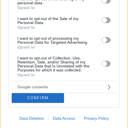
personal data.
grant or deny consent to Google and its third-party tags to
Opted In
use your data for below specified purposes in below Google
consent section.
I want to opt-out of the Sale of my
Personal Data.
Opted In
I want to opt-out of processing my
Personal Data for Targeted Advertising.
Opted In
I want to opt-out of Collection, Use,
Retention, Sale, and/or Sharing of my
Personal Data that Is Unrelated with the
Purposes for which it was collected.
Opted In
11.05.2022, 17:17
Χίλντα Ηλιοπούλου για τον πατέρα της, Ντίνο:
«Δεχόμουν bullying εξαιτίας του»
Google consents
Η κόρη του αείμνηστου ηθοποιού αποκάλυψε τις
CONFIRM
δύσκολες στιγμές που πέρασε στο παρελθόν, λόγω
της φήμης του πατέρα της
Data Deletion
Data Access
Privacy Policy