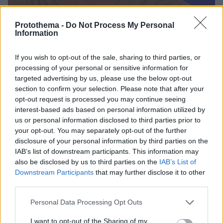
Protothema -
Do Not Process My Personal
Information
31
26.04.2025, 08:23
If you wish to opt-out of the sale, sharing to third parties, or
Ήταν βαρύ που ήμουν η κόρη του Ντίνου Ηλιόπουλου,
processing of your personal or sensitive information for
ακόμα ψάχνω την ταυτότητά μου, είπε η Χίλντα
targeted advertising by us, please use the below opt-out
Ηλιοπούλου
section to confirm your selection. Please note that after your
opt-out request is processed you may continue seeing
Έχω ακούσει πάνω στην πρόβα ότι ποτέ δεν θα γίνω
interest-based ads based on personal information utilized by
σαν τον πατέρα μου, τόνισε η ηθοποιός
us or personal information disclosed to third parties prior to
your opt-out. You may separately opt-out of the further
disclosure of your personal information by third parties on the
IAB’s list of downstream participants. This information may
also be disclosed by us to third parties on the
IAB’s List of
Downstream Participants
that may further disclose it to other
third parties.
Please note that this website/app uses one or more Google
Personal Data Processing Opt Outs
services and may gather and store information including but
not limited to your visit or usage behaviour. You may click to
I want to opt-out of the Sharing of my