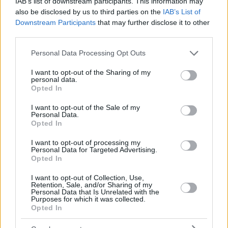
IAB’s list of downstream participants. This information may
also be disclosed by us to third parties on the
IAB’s List of
Downstream Participants
that may further disclose it to other
third parties.
Please note that this website/app uses one or more Google
Personal Data Processing Opt Outs
services and may gather and store information including but
not limited to your visit or usage behaviour. You may click to
I want to opt-out of the Sharing of my
personal data.
grant or deny consent to Google and its third-party tags to
Opted In
124
04.09.2023, 07:39
use your data for below specified purposes in below Google
Τα χάρτινα καλαμάκια περιέχουν «παντοτινά χημικά»
consent section.
I want to opt-out of the Sale of my
που καταλήγουν στα ροφήματα - Τι προκαλούν
Personal Data.
Opted In
Ποια είναι τα πιο ασφαλή καλαμάκια που συστήνουν
οι ειδικοί
I want to opt-out of processing my
Personal Data for Targeted Advertising.
Opted In
I want to opt-out of Collection, Use,
Retention, Sale, and/or Sharing of my
Personal Data that Is Unrelated with the
Purposes for which it was collected.
Opted In