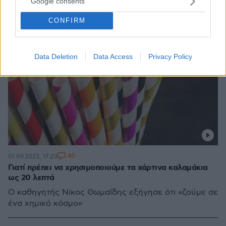
Google consents
CONFIRM
Data Deletion
Data Access
Privacy Policy
40
01.09.2023, 17:20
Γιατί πρέπει να χρησιμοποιούμε τα χάρτινα καλαμάκια
ως 20 λεπτά
Ο καθηγητής Νίκος Θωμαΐδης εξήγησε ότι «ζούμε σε
ένα χημικό κόσμο»