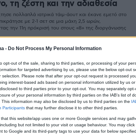
ο, τη ζέστη και την αδιαθεσία
τησε πολλαπλά ιατρικά τάιμ-άουτ και έκανε εμετό στο
πικράτησε με 2-1 σετ σε μια μάχη 2,5 ωρών,
τας την 11η πρόκρισή του στους «8» της διοργάνωσης
ma -
Do Not Process My Personal Information
ona Open: Με περίπατο στους
to opt-out of the sale, sharing to third parties, or processing of your per
Τσιτσιπάς
formation for targeted advertising by us, please use the below opt-out s
r selection. Please note that after your opt-out request is processed y
Τσιτσιπάς απέκλεισε με 6-0,6-2 τον Ισπανό Χάουμε
eing interest-based ads based on personal information utilized by us or
προκρίθηκε στους "16" στο Barcelona Open -
disclosed to third parties prior to your opt-out. You may separately opt-
τίπαλος ο Αυστραλός Άλεξ Ντε Μινόρ
losure of your personal information by third parties on the IAB’s list of
. This information may also be disclosed by us to third parties on the
IA
Participants
that may further disclose it to other third parties.
1
4
Garros: Ο Τσιτσιπάς χτύπησε
 that this website/app uses one or more Google services and may gath
including but not limited to your visit or usage behaviour. You may click 
όσωπο τον Μουνάρ και ζήτησε
 to Google and its third-party tags to use your data for below specifi