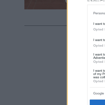
in below Go
συγγν
O Στέφανος 
Persona
του Χάουμε 
I want t
Opted 
I want t
Opted 
I want 
Advertis
Opted 
I want t
of my P
was col
Opted 
Google 