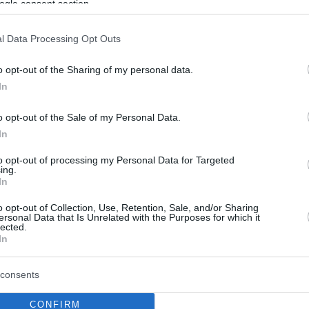
ogle consent section.
ώμη
Τσιτσιπάς στέλνει το μπαλάκι με δύναμη στο πρόσωπο
l Data Processing Opt Outs
Μουνάρ και του ζητάει συγγνώμη
o opt-out of the Sharing of my personal data.
In
o opt-out of the Sale of my Personal Data.
In
to opt-out of processing my Personal Data for Targeted
ing.
In
o opt-out of Collection, Use, Retention, Sale, and/or Sharing
ersonal Data that Is Unrelated with the Purposes for which it
lected.
In
consents
CONFIRM