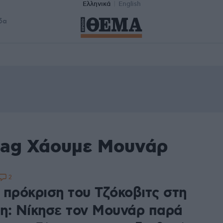
Ελληνικά
English
δα
tag Χάουμε Μουνάρ
2
 πρόκριση του Τζόκοβιτς στη
η: Νίκησε τον Μουνάρ παρά