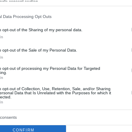
ogle consent section.
16
 της Τότεναμ πανηγυρίζουν...
l Data Processing Opt Outs
ντας την Dua Lipa όταν
o opt-out of the Sharing of my personal data.
ι (βίντεο)
In
γγλίδα ποπ σταρ τώρα ξεσηκώνει και τους παίκτες
o opt-out of the Sale of my Personal Data.
In
to opt-out of processing my Personal Data for Targeted
ing.
ν Ρέινολντς γίνεται ήρωας
In
game
o opt-out of Collection, Use, Retention, Sale, and/or Sharing
ersonal Data that Is Unrelated with the Purposes for which it
lected.
υ ταινία που θα κυκλοφορήσει τον Δεκέμβριο - Δείτε
In
ερ
consents
CONFIRM