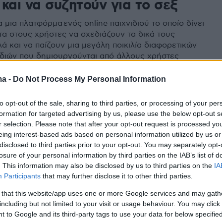
και να συζητούν για το σεξ
α μια πλατφόρμα ενός online παιχνιδιού το οποίο δίνει
τα στους χρήστες να σχεδιάζουν τα δικά τους
λά και να παίζουν μια μεγάλη ποικιλία διαφορετικών
ιδιών που δημιουργούνται από άλλους χρήστες
ma -
Do Not Process My Personal Information
0
 Kombat: Πρεμιέρα για την
to opt-out of the sale, sharing to third parties, or processing of your per
formation for targeted advertising by us, please use the below opt-out s
τογραφική μεταφορά του
r selection. Please note that after your opt-out request is processed y
ου video game - Δείτε το
eing interest-based ads based on personal information utilized by us or
disclosed to third parties prior to your opt-out. You may separately opt-
ασμα
losure of your personal information by third parties on the IAB’s list of
. This information may also be disclosed by us to third parties on the
IA
αι βασισμένη εξ' ολοκλήρου στη σειρά των video
Participants
that may further disclose it to other third parties.
κυκλοφορεί - Θα κάνει πρεμιέρα στην συνδρομητική
 that this website/app uses one or more Google services and may gath
του HBO
including but not limited to your visit or usage behaviour. You may click 
 to Google and its third-party tags to use your data for below specifi