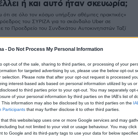
λλει ή και αυτό ήταν σκευωρία;
ω ότι σε όλο τον κόσμο υπήρξαν αθέμιτες πρακτικές»
ρόεδρος του ΣΥΡΙΖΑ για το σκάνδαλο Uber σε
ε το Προεδρείο του Συνδικάτου Αυτοκινητιστών Ταξί
ma -
Do Not Process My Personal Information
 για την υπόθεση Uber: «Αν
to opt-out of the sale, sharing to third parties, or processing of your per
formation for targeted advertising by us, please use the below opt-out s
ταν... θα το έκανα ξανά»
r selection. Please note that after your opt-out request is processed y
eing interest-based ads based on personal information utilized by us or
ήγησε πως στόχος του είναι να αγωνιστεί με κάθε
disclosed to third parties prior to your opt-out. You may separately opt-
α στην μαζική ανεργία και ότι προς τον σκοπό αυτό
losure of your personal information by third parties on the IAB’s list of
εί συναντήσεις με ξένους επιχειρηματίες
. This information may also be disclosed by us to third parties on the
IA
Participants
that may further disclose it to other third parties.
3
 that this website/app uses one or more Google services and may gath
για τον Μακρόν: «Τον βοήθησα
including but not limited to your visit or usage behaviour. You may click 
 to Google and its third-party tags to use your data for below specifi