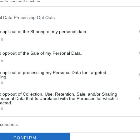
 κονδύλια για το κόμμα του»
ogle consent section.
ο «βαθύ λαρύγγι» της Uber
l Data Processing Opt Outs
πίστας της εταιρείας, Μαρκ Μακγκάν αποκαλύπτει ότι
οφοριοδότης της διαρροής χιλιάδων εσωτερικών
o opt-out of the Sharing of my personal data.
 τις πρακτικές της εταιρείας – Διευκρινίζει ότι η
In
 στον Μακρόν ήταν προσωπική απόφαση
o opt-out of the Sale of my Personal Data.
In
1
όν «λομπίστας της Uber» και
to opt-out of processing my Personal Data for Targeted
ing.
In
υμπί θανάτου» που είχαν στη
 τους οι οδηγοί
o opt-out of Collection, Use, Retention, Sale, and/or Sharing
ersonal Data that Is Unrelated with the Purposes for which it
lected.
έναν «διακόπτη ασφαλείας» - ονόματι «kill switch»,
In
 μπορούσαν να «κόψουν» την πρόσβαση στα λογισμικά
ι να αποφύγουν ελέγχους, φέρεται να είχαν οι οδηγοί
consents
CONFIRM