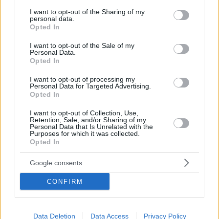
services and may gather and store information including but
32 χρόνια
not limited to your visit or usage behaviour. You may click to
I want to opt-out of the Sharing of my
Ο 17χρονος παίκτης της Μπλάκπουλ αποκάλυψε πως
personal data.
grant or deny consent to Google and its third-party tags to
Opted In
είναι gay κι έγινε ο πρώτος ανοιχτά ομοφυλόφιλος
use your data for below specified purposes in below Google
παίκτης στο Νησί από το 1990 και τον Τζάστιν
consent section.
I want to opt-out of the Sale of my
Φάσανου
Personal Data.
Opted In
I want to opt-out of processing my
Personal Data for Targeted Advertising.
Opted In
I want to opt-out of Collection, Use,
Retention, Sale, and/or Sharing of my
Personal Data that Is Unrelated with the
Purposes for which it was collected.
Opted In
Google consents
CONFIRM
Data Deletion
Data Access
Privacy Policy