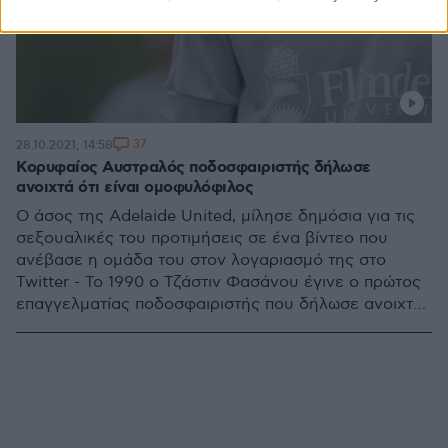
37
28.10.2021, 14:58
Κορυφαίος Αυστραλός ποδοσφαιριστής δήλωσε
ανοιχτά ότι είναι ομοφυλόφιλος
Ο άσος της Adelaide United, μίλησε δημόσια για τις
σεξουαλικές του προτιμήσεις σε ένα βίντεο που
ανέβασε η ομάδα του στον λογαριασμό της στο
Twitter - Το 1990 ο Τζάστιν Φασάνου έγινε ο πρώτος
επαγγελματίας ποδοσφαιριστής που δήλωσε ανοιχτά
γκέι