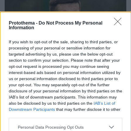
Protothema -
Do Not Process My Personal
Information
If you wish to opt-out of the sale, sharing to third parties, or
processing of your personal or sensitive information for
targeted advertising by us, please use the below opt-out
section to confirm your selection. Please note that after your
opt-out request is processed you may continue seeing
interest-based ads based on personal information utilized by
us or personal information disclosed to third parties prior to
your opt-out. You may separately opt-out of the further
disclosure of your personal information by third parties on the
IAB’s list of downstream participants. This information may
also be disclosed by us to third parties on the
IAB’s List of
Downstream Participants
that may further disclose it to other
2
16.05.2022, 20:41
third parties.
Τζέικ Ντάνιελς: Ο 17χρονος παίκτης της Μπλάκπουλ
Please note that this website/app uses one or more Google
έγινε ο πρώτος ανοιχτά gay παίκτης στο Νησί μετά από
Personal Data Processing Opt Outs