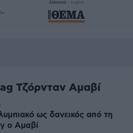
Ελληνικά
English
δα
tag Τζόρνταν Αμαβί
4
λυμπιακό ως δανεικός από τη
γ ο Αμαβί