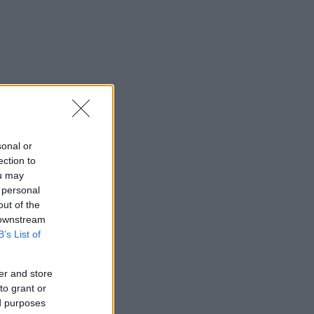
sonal or
ection to
ou may
 personal
out of the
 downstream
B’s List of
er and store
to grant or
ed purposes