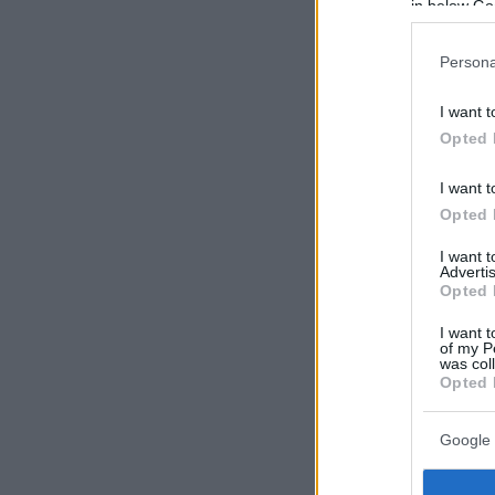
in below Go
Persona
I want t
Opted 
I want t
Opted 
I want 
Advertis
Opted 
I want t
of my P
was col
Opted 
Google 