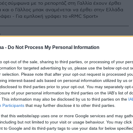
ρές σύμφωνα με το ρεπορτάζ στη Γαλλία έχουν έρθει
 και ο Γάλλος μπακ αναμένεται να έρθει στην Ελλάδα
ράψει - Για εμπλοκή γράφει το «RMC Sport»
9
Ολυμπιακό ως δανεικός ο
ma -
Do Not Process My Personal Information
, γράφουν οι Γάλλοι
to opt-out of the sale, sharing to third parties, or processing of your per
δημοσιεύματα από το εξωτερικό ο Ολυμπιακός
formation for targeted advertising by us, please use the below opt-out s
υμφωνία με τη Μαρσέιγ για την απόκτηση του
r selection. Please note that after your opt-out request is processed y
αβί
eing interest-based ads based on personal information utilized by us or
disclosed to third parties prior to your opt-out. You may separately opt-
losure of your personal information by third parties on the IAB’s list of
. This information may also be disclosed by us to third parties on the
IA
Participants
that may further disclose it to other third parties.
 that this website/app uses one or more Google services and may gath
including but not limited to your visit or usage behaviour. You may click 
 to Google and its third-party tags to use your data for below specifi