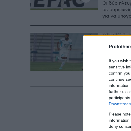
Οι δύο πλευ
σε συμφωνία
για να υπογ
29.08.2022, 21:5
«Στον 
Protothe
Αμαβί»
If you wish 
Σύμφωνα με 
sensitive in
έφτασε σε σ
confirm you
Τζόρνταν Αμ
continue se
information 
further disc
participants
Downstream 
Please note
information 
deny consent