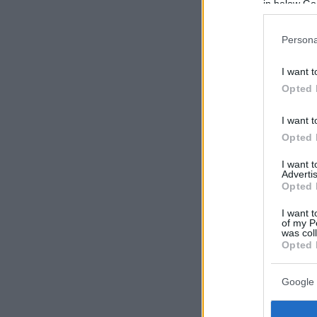
in below Go
Persona
I want t
Opted 
I want t
Opted 
I want 
Advertis
Opted 
I want t
of my P
was col
Opted 
Google 