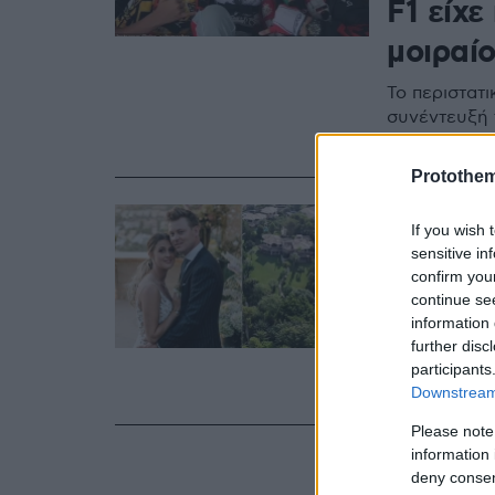
F1 είχε
μοιραί
Το περιστατι
συνέντευξή 
μετά το ατύ
Protothe
29.09.2024, 11:33
If you wish 
Παντρε
sensitive in
γάμος έ
confirm you
continue se
οικογέ
information 
further disc
Η Τζίνα Σου
participants
Bethke σε μ
Downstream 
Please note
information 
deny consent