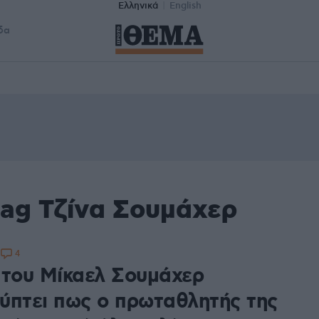
Ελληνικά
English
δα
tag Τζίνα Σουμάχερ
4
1
 του Μίκαελ Σουμάχερ
ύπτει πως ο πρωταθλητής της