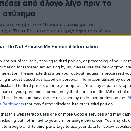
 πέσει από άλογο λίγο πριν το
ο ατύχημα
κό είχε συμβεί στο Ντουμπάι, αναφέρει σε
της η Τζίνα Σουμάχερ που περιγράφει τη ζωή της
χημα του επτάκις πρωταθλητή της F1
ma -
Do Not Process My Personal Information
15
to opt-out of the sale, sharing to third parties, or processing of your per
ύτηκε η κόρη του Σουμάχερ - Ο
formation for targeted advertising by us, please use the below opt-out s
γινε στην πολυτελή βίλα της
r selection. Please note that after your opt-out request is processed y
eing interest-based ads based on personal information utilized by us or
νειας στη Μαγιόρκα
disclosed to third parties prior to your opt-out. You may separately opt-
losure of your personal information by third parties on the IAB’s list of
μάχερ αντάλλαξε όρκους αιώνιας αγάπης με τον Iain
. This information may also be disclosed by us to third parties on the
IA
ία εντυπωσιακή τελετή
Participants
that may further disclose it to other third parties.
 that this website/app uses one or more Google services and may gath
including but not limited to your visit or usage behaviour. You may click 
 to Google and its third-party tags to use your data for below specifi