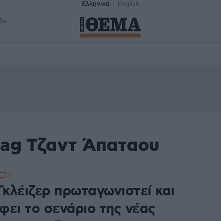
Ελληνικά
English
δα
tag Τζαντ Άπαταου
1
Γκλέιζερ πρωταγωνιστεί και
φει το σενάριο της νέας