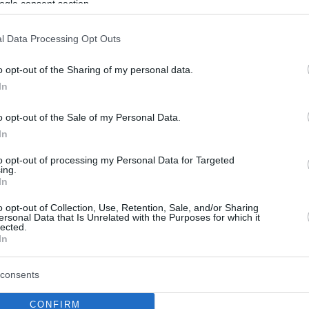
ogle consent section.
μενο από δύο μέρη ντοκιμαντέρ θα προβάλει ένα από
ρδιστικά και επιδραστικά μυαλά της κωμωδίας
l Data Processing Opt Outs
o opt-out of the Sharing of my personal data.
In
o opt-out of the Sale of my Personal Data.
In
to opt-out of processing my Personal Data for Targeted
ing.
In
o opt-out of Collection, Use, Retention, Sale, and/or Sharing
ersonal Data that Is Unrelated with the Purposes for which it
lected.
In
consents
CONFIRM