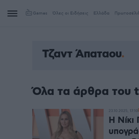
Games
Όλες οι Ειδήσεις
Ελλάδα
Πρωτοσέλι
Τζαντ Άπαταου
Όλα τα άρθρα του 
23.10.2025, 17:10
Η Νίκι 
υπογρά