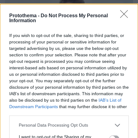
Protothema -
Do Not Process My Personal
Information
If you wish to opt-out of the sale, sharing to third parties, or
processing of your personal or sensitive information for
targeted advertising by us, please use the below opt-out
section to confirm your selection. Please note that after your
opt-out request is processed you may continue seeing
interest-based ads based on personal information utilized by
us or personal information disclosed to third parties prior to
your opt-out. You may separately opt-out of the further
disclosure of your personal information by third parties on the
IAB’s list of downstream participants. This information may
also be disclosed by us to third parties on the
IAB’s List of
Downstream Participants
that may further disclose it to other
third parties.
1
14.07.2024, 13:50
Please note that this website/app uses one or more Google
Personal Data Processing Opt Outs
Η Τζάνα Κράμερ και ο Άλαν Ράσελ παντρεύτηκαν μετά
services and may gather and store information including but
από 1,5 χρόνο σχέσης
not limited to your visit or usage behaviour. You may click to
I want to opt-out of the Sharing of my