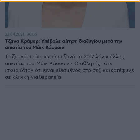
23.04.2021, 00:55
Τζάνα Κράμερ: Υπέβαλε αίτηση διαζυγίου μετά την
απιστία του Μάικ Κάουσιν
Το ζευγάρι είχε χωρίσει ξανά το 2017 λόγω άλλης
απιστίας του Μάικ Κάουσιν - Ο αθλητής τότε
ισχυριζόταν ότι είναι εθισμένος στο σεξ και κατέφυγε
σε κλινική για θεραπεία