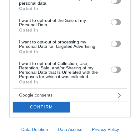
personal data.
grant or deny consent to Google and its third-party tags to
Ο γάμος της ηθοποιού με τον
Opted In
use your data for below specified purposes in below Google
ποδοσφαιριστή πραγματοποιήθηκε στην πατρίδα του
consent section.
I want to opt-out of the Sale of my
Ράσελ, τη Σκωτία
Personal Data.
Opted In
I want to opt-out of processing my
Personal Data for Targeted Advertising.
Opted In
I want to opt-out of Collection, Use,
Retention, Sale, and/or Sharing of my
Personal Data that Is Unrelated with the
Purposes for which it was collected.
Opted In
Google consents
CONFIRM
Data Deletion
Data Access
Privacy Policy