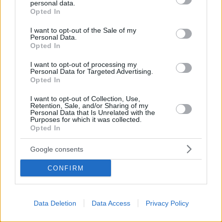
personal data.
grant or deny consent to Google and its third-party tags to
τις σεξουαλικές ελευθερίες, τη νομιμοποίηση του
Opted In
use your data for below specified purposes in below Google
γάμου μεταξύ ατόμων του ίδιου φύλου και την
consent section.
καθιέρωση ελάχιστου εγγυημένου μισθού για τους
I want to opt-out of the Sale of my
Personal Data.
νέους εργαζόμενους
Opted In
I want to opt-out of processing my
Personal Data for Targeted Advertising.
Opted In
I want to opt-out of Collection, Use,
Retention, Sale, and/or Sharing of my
Personal Data that Is Unrelated with the
Purposes for which it was collected.
Opted In
Google consents
CONFIRM
Data Deletion
Data Access
Privacy Policy