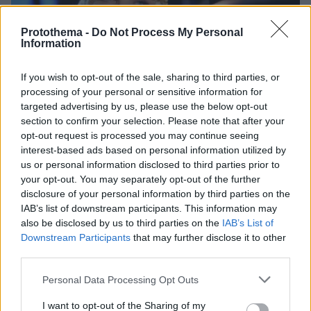
Protothema -
Do Not Process My Personal
Information
If you wish to opt-out of the sale, sharing to third parties, or
processing of your personal or sensitive information for
targeted advertising by us, please use the below opt-out
section to confirm your selection. Please note that after your
opt-out request is processed you may continue seeing
interest-based ads based on personal information utilized by
us or personal information disclosed to third parties prior to
your opt-out. You may separately opt-out of the further
disclosure of your personal information by third parties on the
IAB’s list of downstream participants. This information may
also be disclosed by us to third parties on the
IAB’s List of
Downstream Participants
that may further disclose it to other
third parties.
8
16.02.2020, 21:20
Τσιτσιολίνα: Η θρυλική πορνοστάρ «προτάσσει τα στήθη
Please note that this website/app uses one or more Google
Personal Data Processing Opt Outs
της» για τις συντάξεις και επιστρέφει στην πολιτική!
services and may gather and store information including but
not limited to your visit or usage behaviour. You may click to
I want to opt-out of the Sharing of my
Στο παρελθόν το κόμμα της, το DNA, έδινε μάχες για