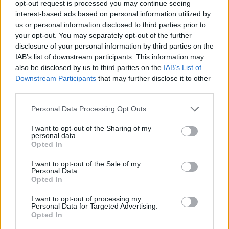
opt-out request is processed you may continue seeing
interest-based ads based on personal information utilized by
us or personal information disclosed to third parties prior to
your opt-out. You may separately opt-out of the further
disclosure of your personal information by third parties on the
IAB’s list of downstream participants. This information may
also be disclosed by us to third parties on the
IAB’s List of
Downstream Participants
that may further disclose it to other
third parties.
09.06.2025, 08:56
Please note that this website/app uses one or more Google
Personal Data Processing Opt Outs
Η Νικόλ Σέρζινγκερ κέρδισε το πρώτο της Tony για το
services and may gather and store information including but
ντεμπούτο της στο Μπρόντγουεϊ - «Μην τα παρατάτε»,
not limited to your visit or usage behaviour. You may click to
I want to opt-out of the Sharing of my
δήλωσε
personal data.
grant or deny consent to Google and its third-party tags to
Opted In
Η 47χρονη τραγουδίστρια απέσπασε το βραβείο
use your data for below specified purposes in below Google
καλύτερης ερμηνείας σε μιούζικαλ για τον ρόλο της
consent section.
I want to opt-out of the Sale of my
στην παράσταση «Sunset Boulevard»
Personal Data.
Opted In
I want to opt-out of processing my
Personal Data for Targeted Advertising.
Opted In