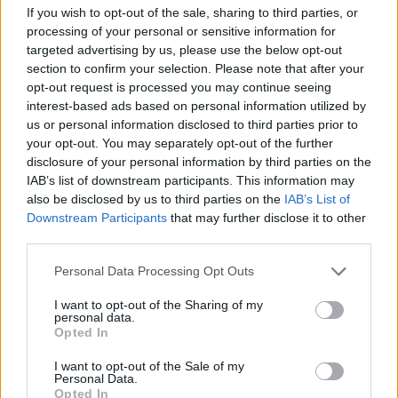
If you wish to opt-out of the sale, sharing to third parties, or
processing of your personal or sensitive information for
targeted advertising by us, please use the below opt-out
16.01.2025, 17:07
section to confirm your selection. Please note that after your
Παναθηναϊκός: Προλαβαίνει την ΑΕΚ ο Ουναΐ, σφίξιμο
opt-out request is processed you may continue seeing
στο δικέφαλο ο Σένκεφελντ - Τι γίνεται με Αράο,
interest-based ads based on personal information utilized by
Γεντβάι
us or personal information disclosed to third parties prior to
Ο Αζεντίν Ουναΐ ακολούθησε μέρος του
your opt-out. You may separately opt-out of the further
προγράμματος και δείχνει πως ξεπερνάει τις
disclosure of your personal information by third parties on the
ενοχλήσεις στη μέση
IAB’s list of downstream participants. This information may
also be disclosed by us to third parties on the
IAB’s List of
Downstream Participants
that may further disclose it to other
third parties.
Please note that this website/app uses one or more Google
Personal Data Processing Opt Outs
services and may gather and store information including but
not limited to your visit or usage behaviour. You may click to
I want to opt-out of the Sharing of my
personal data.
grant or deny consent to Google and its third-party tags to
Opted In
use your data for below specified purposes in below Google
consent section.
I want to opt-out of the Sale of my
Personal Data.
Opted In