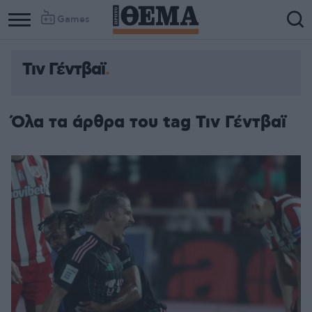
Games
Τιν Γέντβαϊ
Column
Column
1
2
Όλα τα άρθρα του tag Τιν Γέντβαϊ