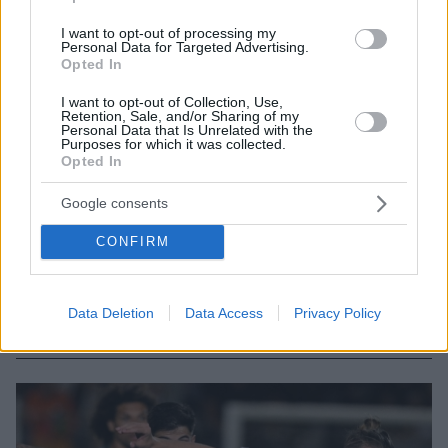
I want to opt-out of processing my
Personal Data for Targeted Advertising.
Opted In
I want to opt-out of Collection, Use,
Retention, Sale, and/or Sharing of my
Personal Data that Is Unrelated with the
Purposes for which it was collected.
Opted In
Google consents
1
19.11.2024, 21:55
CONFIRM
Μπήκε στο πρόγραμμα ο Γεντβάι, αποθεραπεία ο
Μπακασέτας στον Παναθηναϊκό
Επιστροφές και απουσίες στους πράσινους ενόψει
Data Deletion
Data Access
Privacy Policy
Παναιτωλικού