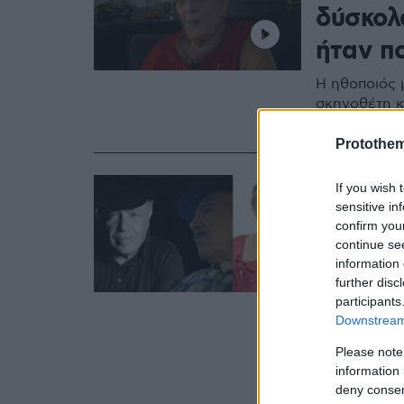
δύσκολ
ήταν π
Η ηθοποιός 
σκηνοθέτη κ
τον Πέτρο Φ
Protothe
28.01.2021, 22:13
If you wish 
Ζώγια 
sensitive in
confirm you
καταγγ
continue se
information 
παρενό
further disc
συγχωρ
participants
Downstream 
«Επειδή υποψ
Please note
εξιλαστήριο 
information 
Facebook
deny consent