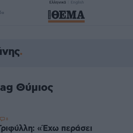
Ελληνικά
English
δα
άνης
tag Θύμιος
8
Τριφύλλη: «Έχω περάσει