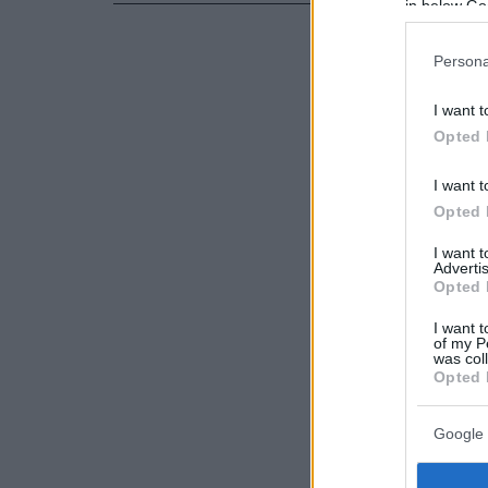
in below Go
Persona
I want t
Opted 
I want t
Opted 
I want 
Advertis
Opted 
I want t
of my P
was col
Opted 
Google 