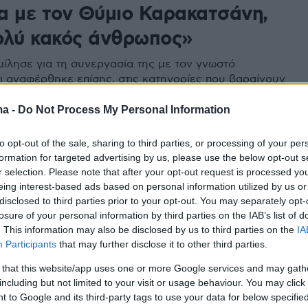
α με τον Θύμιο Καρακατσάνη,
ολύ κακός άνθρωπος»
μίλησε για τη συνεργασία της με τον γνωστό
ι αναφέρθηκε επίσης, στις κατηγορίες που βαραίνουν
ιλιππίδη και τον Δημήτρη Λιγνάδη
ma -
Do Not Process My Personal Information
37
to opt-out of the sale, sharing to third parties, or processing of your per
Σεβαστιανού: Η ηθοποιός
formation for targeted advertising by us, please use the below opt-out s
r selection. Please note that after your opt-out request is processed y
έλλει για σεξουαλική
eing interest-based ads based on personal information utilized by us or
disclosed to third parties prior to your opt-out. You may separately opt-
χληση τον «καθόλου
losure of your personal information by third parties on the IAB’s list of
εμένο» Θύμιο Καρακατσάνη
. This information may also be disclosed by us to third parties on the
IA
Participants
that may further disclose it to other third parties.
ιάζομαι ότι ο Κιμούλης πάει να γίνει, όχι άδικα, το
 that this website/app uses one or more Google services and may gath
θύμα» αιτιολογεί η ίδια στην ανάρτησή της στο
including but not limited to your visit or usage behaviour. You may click 
 to Google and its third-party tags to use your data for below specifi