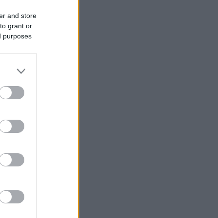
er and store
to grant or
ed purposes