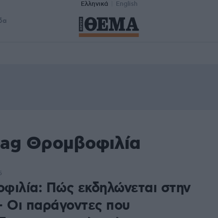
Ελληνικά
English
δα
tag Θρομβοφιλία
5
φιλία: Πώς εκδηλώνεται στην
– Οι παράγοντες που