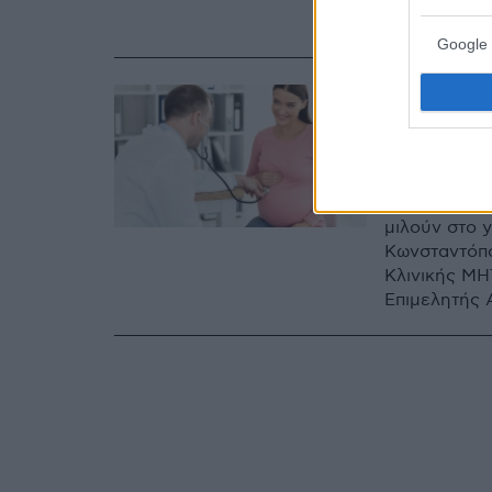
Κλινικής Met
Google 
16.09.2021, 18:11
Θρομβο
πρέπει
Για τη θρομβ
μιλούν στο 
Κωνσταντόπο
Κλινικής ΜΗ
Επιμελητής 