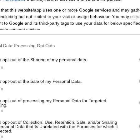
φιλία στην κύηση: Ο ρόλος του
λόγου στη χορήγηση
 that this website/app uses one or more Google services and may gath
including but not limited to your visit or usage behaviour. You may click 
ομβωτικής αγωγής
 to Google and its third-party tags to use your data for below specifi
ogle consent section.
 αιματολόγου ως προς την αξιολόγηση της
 χορήγησης αντιθρομβωτικής αγωγής κατά τη
l Data Processing Opt Outs
ς κύησης αναλύει ο κύριος Ηλίας Ευμορφιάδης,
 – Αναπληρωτής Διευθυντής Β΄ Αιματολογικής
o opt-out of the Sharing of my personal data.
ropolitan Hospital
In
o opt-out of the Sale of my Personal Data.
1
In
ϊός – Εμβόλια: Πόσο υψηλός
ο κίνδυνος θρομβώσεων –
to opt-out of processing my Personal Data for Targeted
ing.
In
ωθείτε
o opt-out of Collection, Use, Retention, Sale, and/or Sharing
ς θρομβοφιλίας και της θρόμβωσης με την νόσο
ersonal Data that Is Unrelated with the Purposes for which it
lected.
λλά και με τον εμβολιασμό κατά του κορωνοϊού εξηγεί
In
ος Αναγνωστόπουλος Διευθυντής Β΄Αιματολογικής