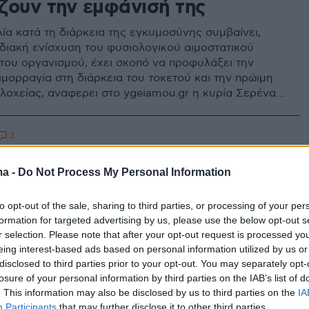
ζουν την εμφάνισή της
ία κατά τη διάρκεια της εγκυμοσύνης συμβαίνει,
αδιακή ενίσχυση του φυσιολογικού αιμοστατικού
του οργανισμού, έχει σκοπό να προφυλάξει την
ιμορραγία στη διάρκεια του τοκετού και την πρώιμη
 λοχείας, αναφερει στο ygeiamou.gr η κυρία Σερένα
ατολόγος, Αναπληρώτρια Καθηγήτρια Ιατρικής
Εθνικού και Καποδιστριακού Πανεπιστημίου Αθηνών
3
ιο Νοσοκομείο
ία στη Βραζιλία: 26χρονη
ma -
Do Not Process My Personal Information
 σκοτώθηκε σε τροχαίο ενώ
ε στο νοσοκομείο να γεννήσει
to opt-out of the sale, sharing to third parties, or processing of your per
formation for targeted advertising by us, please use the below opt-out s
 μητέρα της νεαρής εγκύου, που ονειρευόταν να γίνει
r selection. Please note that after your opt-out request is processed y
αυματίστηκε ελαφρά ο σύζυγός της
eing interest-based ads based on personal information utilized by us or
disclosed to third parties prior to your opt-out. You may separately opt-
losure of your personal information by third parties on the IAB’s list of
. This information may also be disclosed by us to third parties on the
IA
Participants
that may further disclose it to other third parties.