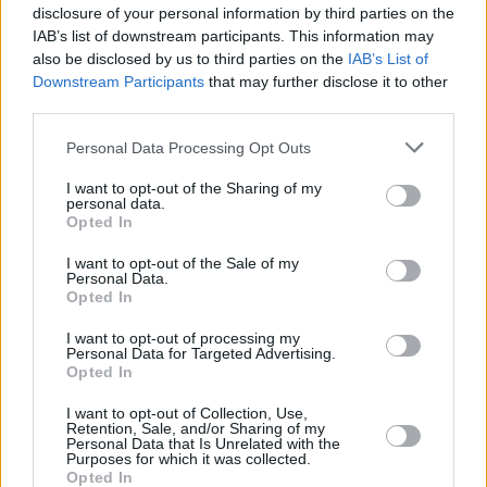
disclosure of your personal information by third parties on the
IAB’s list of downstream participants. This information may
also be disclosed by us to third parties on the
IAB’s List of
Downstream Participants
that may further disclose it to other
third parties.
Please note that this website/app uses one or more Google
Personal Data Processing Opt Outs
services and may gather and store information including but
not limited to your visit or usage behaviour. You may click to
I want to opt-out of the Sharing of my
personal data.
grant or deny consent to Google and its third-party tags to
Opted In
use your data for below specified purposes in below Google
consent section.
I want to opt-out of the Sale of my
Personal Data.
Opted In
I want to opt-out of processing my
Personal Data for Targeted Advertising.
Opted In
I want to opt-out of Collection, Use,
Retention, Sale, and/or Sharing of my
Personal Data that Is Unrelated with the
Purposes for which it was collected.
Opted In
14.10.2025, 07:49