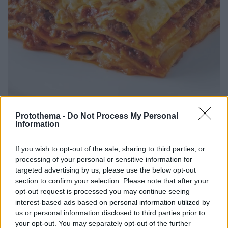
Protothema -
Do Not Process My Personal
17.11.2025, 09:00
Information
Γιατί κάποια φαγητά είναι καλύτερα σε θερμοκρασία
δωματίου
If you wish to opt-out of the sale, sharing to third parties, or
Μπορεί κάποια φαγητά να είναι πιο απολαυστικά όταν
processing of your personal or sensitive information for
σερβίρονται καυτά ή παγωμένα, όμως ένα
targeted advertising by us, please use the below opt-out
section to confirm your selection. Please note that after your
εντυπωσιακό πλήθος καθημερινών πιάτων φτάνει στο
opt-out request is processed you may continue seeing
μέγιστο της γεύσης του όταν βρίσκεται σε
interest-based ads based on personal information utilized by
θερμοκρασία δωματίου
us or personal information disclosed to third parties prior to
your opt-out. You may separately opt-out of the further