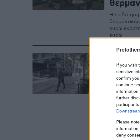
θερμαν
Η επιδότηση
θερμαντικής
ευρώ εκάστη
ευρώ
Protothe
05.02.2021, 16:4
Και τα
If you wish 
sensitive in
επιδότ
confirm you
αγορά 
continue se
information 
further disc
Τα ξενοδοχε
participants
ενταχθούν σ
Downstream 
σωμάτων για
τους εξωτερ
Please note
information 
deny consent