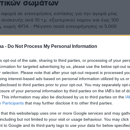
τικών σωμάτων
 αφορά σε επιχειρήσεις εστίασης για την αγορά μίας
 συσκευής ανά 10 τ.μ. εξωτερικού χώρου και έως 100
, χωρίς ΦΠΑ - Μέγιστο ποσό επιχορήγησης οι 5.000
ma -
Do Not Process My Personal Information
8
 ξενοδοχεία στο μέτρο
to opt-out of the sale, sharing to third parties, or processing of your per
formation for targeted advertising by us, please use the below opt-out s
ησης έως και 5.000 ευρώ για
r selection. Please note that after your opt-out request is processed y
θερμαντικών σωμάτων
eing interest-based ads based on personal information utilized by us or
disclosed to third parties prior to your opt-out. You may separately opt-
losure of your personal information by third parties on the IAB’s list of
ία και τα τουριστικά καταλύματα μπορούν να
. This information may also be disclosed by us to third parties on the
IA
το μέτρο επιδότησης της αγοράς θερμαντικών
Participants
that may further disclose it to other third parties.
 εξωτερικούς χώρους – Στόχος να χρησιμοποιούν
ικούς χώρους εστίασης που διαθέτουν
 that this website/app uses one or more Google services and may gath
including but not limited to your visit or usage behaviour. You may click 
 to Google and its third-party tags to use your data for below specifi