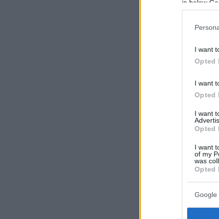
in below Go
Persona
I want t
Opted 
I want t
Opted 
I want 
Advertis
Opted 
I want t
of my P
was col
Opted 
Google 