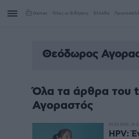
Games
Όλες οι Ειδήσεις
Ελλάδα
Πρωτοσέλι
Θεόδωρος Αγορα
Όλα τα άρθρα του
Αγοραστός
05.02.2026, 10:3
HPV: Έν