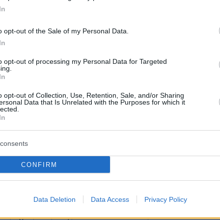
In
o opt-out of the Sale of my Personal Data.
: Το εμβόλιο δεν είναι μόνο για
In
ς – Ποιούς αφορά
to opt-out of processing my Personal Data for Targeted
ing.
In
ριπτώσεις το εμβόλιο κατά του ιού HPV προσφέρει
ναντι των καρκινικών τύπων και προλαμβάνει τον
o opt-out of Collection, Use, Retention, Sale, and/or Sharing
 τραχήλου της μήτρας
ersonal Data that Is Unrelated with the Purposes for which it
lected.
In
ος τραχήλου μήτρας – Ιός HPV:
consents
υστέρησε την έναρξη των
CONFIRM
 προληπτικών εξετάσεων
ν τα τεχνικά ζητήματα για το πρόγραμμα
Data Deletion
Data Access
Privacy Policy
τικού ελέγχου του καρκίνου τραχήλου της μήτρας