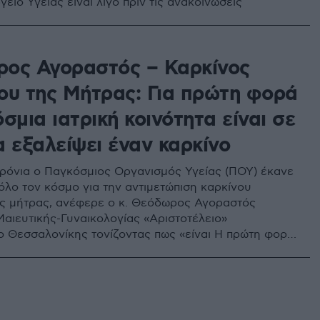
γείο Υγείας είναι λίγο πριν τις ανακοινώσεις
ος Αγοραστός – Καρκίνος
ου της Μήτρας: Για πρώτη φορά
σμια ιατρική κοινότητα είναι σε
 εξαλείψει έναν καρκίνο
χρόνια ο Παγκόσμιος Οργανισμός Υγείας (ΠΟΥ) έκανε
όλο τον κόσμο για την αντιμετώπιση καρκίνου
ς μήτρας, ανέφερε ο κ. Θεόδωρος Αγοραστός
αιευτικής-Γυναικολογίας «Αριστοτέλειο»
ο Θεσσαλονίκης τονίζοντας πως «είναι Η πρώτη φορά
μια ιατρική κοινότητα είναι σε θέση να εξαλείψει
ο»