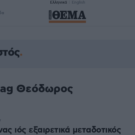
Ελληνικά
English
δα
στός
 tag Θεόδωρος
7
ας ιός εξαιρετικά μεταδοτικός