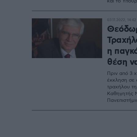
και το Υπουρ
03.11.2022, 14:42
Θεόδωρ
Τραχήλ
η παγκό
θέση να
Πριν από 3 
έκκληση σε 
τραχήλου τη
Καθηγητής M
Πανεπιστήμι
που η παγκόσ
έναν καρκίν