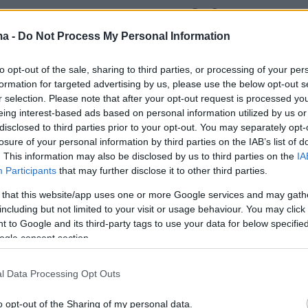
ος Αγοραστός: Ο εμβολιασμός
ου HPV προλαμβάνει 10 είδη
ma -
Do Not Process My Personal Information
ων
to opt-out of the sale, sharing to third parties, or processing of your per
formation for targeted advertising by us, please use the below opt-out s
ις για την πρόληψη του καρκίνου τραχήλου μήτρας,
r selection. Please note that after your opt-out request is processed y
ην εμβολιαστική κάλυψη στη χώρα μας αναφέρθηκε
eing interest-based ads based on personal information utilized by us or
 του ο Θεόδωρος Αγοραστός, Καθηγητής Mαιευτικής-
disclosed to third parties prior to your opt-out. You may separately opt-
ας ΑΠΘ στην 4η ημερίδα του ygeiamou
losure of your personal information by third parties on the IAB’s list of
. This information may also be disclosed by us to third parties on the
IA
Participants
that may further disclose it to other third parties.
3
 εμβολιασμό για τον ιό HPV
 that this website/app uses one or more Google services and may gath
including but not limited to your visit or usage behaviour. You may click 
και για τους 26χρονους ζητούν
 to Google and its third-party tags to use your data for below specifi
ogle consent section.
τήμονες
l Data Processing Opt Outs
PV Εταιρεία ζητεί από την πολιτεία την ενίσχυση της
ής κάλυψης για τον ιό HPV στη χώρα μας και της
o opt-out of the Sharing of my personal data.
ης σε μεγαλύτερες ηλικίες