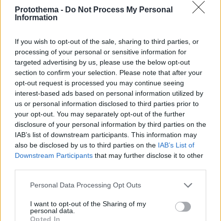
Protothema -
Do Not Process My Personal
Information
If you wish to opt-out of the sale, sharing to third parties, or
5
18.12.2021, 09:51
processing of your personal or sensitive information for
Η πρώτη ανάρτηση της Άννας Ζένιου μετά την ήττα της
targeted advertising by us, please use the below opt-out
στο «Τhe Bachelor»
section to confirm your selection. Please note that after your
«Απόψε ο έρωτας αφήνει το τιμόνι κι εγώ βαδίζω
opt-out request is processed you may continue seeing
μόνη» σημειώνει η καλλονή
interest-based ads based on personal information utilized by
us or personal information disclosed to third parties prior to
your opt-out. You may separately opt-out of the further
disclosure of your personal information by third parties on the
IAB’s list of downstream participants. This information may
also be disclosed by us to third parties on the
IAB’s List of
Downstream Participants
that may further disclose it to other
third parties.
Please note that this website/app uses one or more Google
Personal Data Processing Opt Outs
services and may gather and store information including but
not limited to your visit or usage behaviour. You may click to
I want to opt-out of the Sharing of my
personal data.
grant or deny consent to Google and its third-party tags to
Opted In