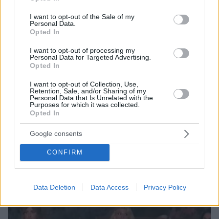
use your data for below specified purposes in below Google
consent section.
I want to opt-out of the Sale of my
Personal Data.
Opted In
I want to opt-out of processing my
Personal Data for Targeted Advertising.
Opted In
I want to opt-out of Collection, Use,
Retention, Sale, and/or Sharing of my
Personal Data that Is Unrelated with the
Purposes for which it was collected.
21
18.12.2021, 02:39
Opted In
The Bachelor: Η Αθηνά New York... έκλεψε την καρδιά
του Αλέξη Παππά - Δείτε βίντεο
Google consents
Το ταξίδι της αγάπης ολοκληρώθηκε στη Σαντορίνη
CONFIRM
με την Αθηνά "New York" να κερδίσει την Άννα
Ζένιου στη... μάχη για τον Αλέξη και να φοράει στο
δάχτυλο της το εντυπωσιακό μονόπετρο
Data Deletion
Data Access
Privacy Policy