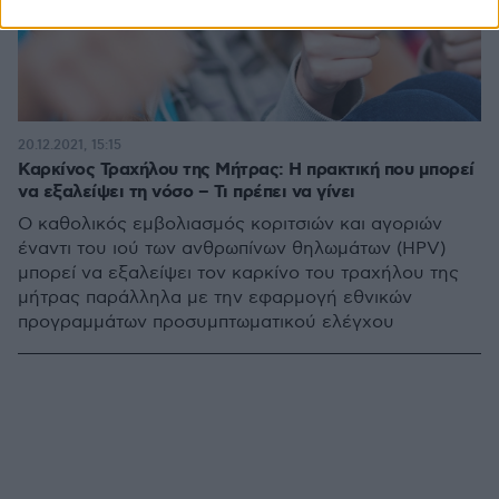
20.12.2021, 15:15
Καρκίνος Τραχήλου της Μήτρας: Η πρακτική που μπορεί
να εξαλείψει τη νόσο – Τι πρέπει να γίνει
Ο καθολικός εμβολιασμός κοριτσιών και αγοριών
έναντι του ιού των ανθρωπίνων θηλωμάτων (HPV)
μπορεί να εξαλείψει τον καρκίνο του τραχήλου της
μήτρας παράλληλα με την εφαρμογή εθνικών
προγραμμάτων προσυμπτωματικού ελέγχου