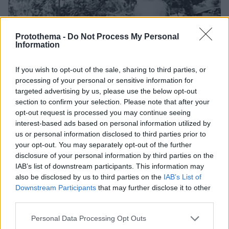
Protothema -
Do Not Process My Personal
Information
If you wish to opt-out of the sale, sharing to third parties, or
processing of your personal or sensitive information for
targeted advertising by us, please use the below opt-out
section to confirm your selection. Please note that after your
opt-out request is processed you may continue seeing
interest-based ads based on personal information utilized by
us or personal information disclosed to third parties prior to
your opt-out. You may separately opt-out of the further
disclosure of your personal information by third parties on the
IAB’s list of downstream participants. This information may
also be disclosed by us to third parties on the
IAB’s List of
Downstream Participants
that may further disclose it to other
third parties.
323
31.12.2025, 09:57
Γεώργιος Παπανικολάου: «Εδώ δεν μπορώ να ζήσω»,
Please note that this website/app uses one or more Google
Personal Data Processing Opt Outs
120 επιστολές για το διαχρονικό brain drain από τον
services and may gather and store information including but