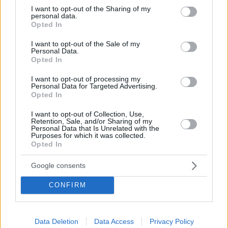
εφευρέτη του τεστ Παπ
not limited to your visit or usage behaviour. You may click to
I want to opt-out of the Sharing of my
personal data.
grant or deny consent to Google and its third-party tags to
Το αρχείο παραδόθηκε στο Ίδρυμα Κακογιάννης και
Opted In
use your data for below specified purposes in below Google
αποκαλύπτει τις προσωπικές του απόψεις για την
consent section.
I want to opt-out of the Sale of my
επιστήμη, το χρήμα, τον γάμο και την κοινωνία
Personal Data.
Opted In
I want to opt-out of processing my
Personal Data for Targeted Advertising.
Opted In
I want to opt-out of Collection, Use,
Retention, Sale, and/or Sharing of my
Personal Data that Is Unrelated with the
Purposes for which it was collected.
Opted In
Google consents
CONFIRM
Data Deletion
Data Access
Privacy Policy