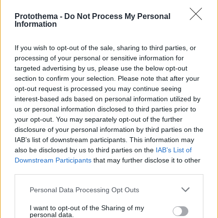
Protothema -
Do Not Process My Personal
Information
If you wish to opt-out of the sale, sharing to third parties, or
processing of your personal or sensitive information for
targeted advertising by us, please use the below opt-out
1
12.12.2024, 10:06
section to confirm your selection. Please note that after your
Πότε παραγράφονται τα χρέη για ανεξόφλητους
opt-out request is processed you may continue seeing
λογαριασμούς ρεύματος
interest-based ads based on personal information utilized by
Μόνο το 2023 τα φέσια στους παρόχους πλησίασαν
us or personal information disclosed to third parties prior to
τα 2,5 δισ. ευρώ - Έρχονται ποινές για τους
your opt-out. You may separately opt-out of the further
στρατηγικούς κακοπληρωτές για να μπει τέλος στον
disclosure of your personal information by third parties on the
ενεργειακό τουρισμό
IAB’s list of downstream participants. This information may
also be disclosed by us to third parties on the
IAB’s List of
Downstream Participants
that may further disclose it to other
third parties.
Please note that this website/app uses one or more Google
Personal Data Processing Opt Outs
services and may gather and store information including but
not limited to your visit or usage behaviour. You may click to
I want to opt-out of the Sharing of my
personal data.