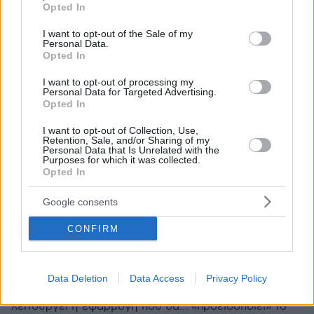
grant or deny consent to Google and its third-party tags to
Opted In
use your data for below specified purposes in below Google
consent section.
I want to opt-out of the Sale of my
Personal Data.
Opted In
I want to opt-out of processing my
Personal Data for Targeted Advertising.
Opted In
I want to opt-out of Collection, Use,
Retention, Sale, and/or Sharing of my
Personal Data that Is Unrelated with the
Purposes for which it was collected.
Opted In
Google consents
18.05.2023, 07:05
CONFIRM
Έρχεται ο «Τειρεσίας του Δημοσίου» με χρηματοδότηση
από το Ταμείο Ανάκαμψης
Κλείδωσαν 2,9 εκατ ευρω για την πλατφόρμα που θα
Data Deletion
Data Access
Privacy Policy
αξιολογεί την φερεγγυότητα των οφειλετών - Πώς θα
λειτουργεί η εφαρμογή που θα... «προειδοποιεί» το