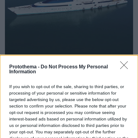
Protothema -
Do Not Process My Personal
Information
24
25.08.2025, 12:28
Στο Ναύπλιο το super yacht «Yas» της βασιλικής
If you wish to opt-out of the sale, sharing to third parties, or
οικογένειας των Ηνωμένων Αραβικών Εμιράτων, δείτε
processing of your personal or sensitive information for
βίντεο
targeted advertising by us, please use the below opt-out
Το σκάφος, με ιστορία που ξεκινά από την εποχή που
section to confirm your selection. Please note that after your
υπηρέτησε ως φρεγάτα, σήμερα αποτελεί ένα από τα
opt-out request is processed you may continue seeing
πιο πολυτελή yachts παγκοσμίως
interest-based ads based on personal information utilized by
us or personal information disclosed to third parties prior to
your opt-out. You may separately opt-out of the further