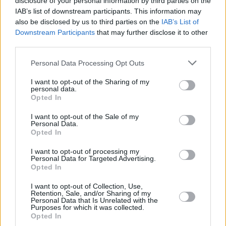
disclosure of your personal information by third parties on the
IAB’s list of downstream participants. This information may
also be disclosed by us to third parties on the
IAB’s List of
Downstream Participants
that may further disclose it to other
third parties.
Please note that this website/app uses one or more Google
Personal Data Processing Opt Outs
services and may gather and store information including but
not limited to your visit or usage behaviour. You may click to
I want to opt-out of the Sharing of my
personal data.
grant or deny consent to Google and its third-party tags to
Opted In
use your data for below specified purposes in below Google
consent section.
I want to opt-out of the Sale of my
Personal Data.
Opted In
I want to opt-out of processing my
Personal Data for Targeted Advertising.
Opted In
I want to opt-out of Collection, Use,
Retention, Sale, and/or Sharing of my
Personal Data that Is Unrelated with the
Purposes for which it was collected.
148
16.01.2024, 18:18
Opted In
Επένδυση 200 εκατ. ευρώ από τον σεΐχη του Αμπού