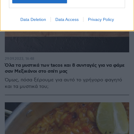
Data Deletion
Data Access
Privacy Policy
29.09.2023, 16:48
Όλα τα μυστικά των tacos και 8 συνταγές για να φάμε
σαν Μεξικάνοι στο σπίτι μας
Όμως, πόσα ξέρουμε για αυτό το γρήγορο φαγητό
και τα μυστικά του;