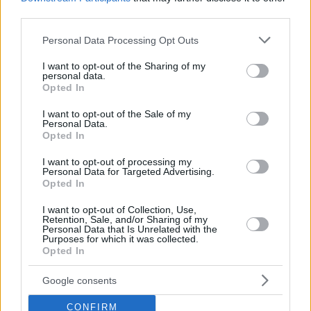
third parties.
Please note that this website/app uses one or more Google
Personal Data Processing Opt Outs
17.10.2023, 11:00
services and may gather and store information including but
Tacos με χοιρινή πανσέτα και κρητική μπανάνα
not limited to your visit or usage behaviour. You may click to
I want to opt-out of the Sharing of my
Μια συνταγή της ομάδας του Matzenta Kuzina del Sol
personal data.
grant or deny consent to Google and its third-party tags to
Opted In
στα Χανιά που συνδυάζει το αγαπημένο τους τοπικό
use your data for below specified purposes in below Google
φρούτο με την ψητή πανσέτα.
consent section.
I want to opt-out of the Sale of my
Personal Data.
Opted In
I want to opt-out of processing my
Personal Data for Targeted Advertising.
Opted In
I want to opt-out of Collection, Use,
Retention, Sale, and/or Sharing of my
Personal Data that Is Unrelated with the
Purposes for which it was collected.
Opted In
Google consents
CONFIRM