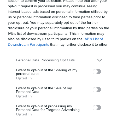
section to confirm your selection. Please note that after your
opt-out request is processed you may continue seeing
interest-based ads based on personal information utilized by
us or personal information disclosed to third parties prior to
your opt-out. You may separately opt-out of the further
disclosure of your personal information by third parties on the
IAB’s list of downstream participants. This information may
also be disclosed by us to third parties on the
IAB’s List of
Downstream Participants
that may further disclose it to other
third parties.
Please note that this website/app uses one or more Google
Personal Data Processing Opt Outs
services and may gather and store information including but
not limited to your visit or usage behaviour. You may click to
I want to opt-out of the Sharing of my
personal data.
grant or deny consent to Google and its third-party tags to
21.09.2023, 05:37
Opted In
use your data for below specified purposes in below Google
Εξήντα επτά κράτη υπέγραψαν τη Συνθήκη για την
consent section.
I want to opt-out of the Sale of my
προστασία των ωκεανών
Personal Data.
H συνθήκη πρέπει να επικυρωθεί από τουλάχιστον 60
Opted In
χώρες – σε εθνικό επίπεδο – προκειμένου να τεθεί
I want to opt-out of processing my
σε ισχύ
Personal Data for Targeted Advertising.
Opted In