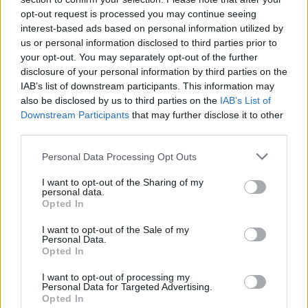
στον πατέρα μου
opt-out request is processed you may continue seeing
interest-based ads based on personal information utilized by
Ο ηθοποιός αποκάλυψε αν βλέπει τώρα Άγριες
us or personal information disclosed to third parties prior to
Μέλισσες
your opt-out. You may separately opt-out of the further
disclosure of your personal information by third parties on the
IAB’s list of downstream participants. This information may
also be disclosed by us to third parties on the
IAB’s List of
Downstream Participants
that may further disclose it to other
third parties.
Please note that this website/app uses one or more Google
Personal Data Processing Opt Outs
services and may gather and store information including but
not limited to your visit or usage behaviour. You may click to
I want to opt-out of the Sharing of my
personal data.
grant or deny consent to Google and its third-party tags to
Opted In
use your data for below specified purposes in below Google
consent section.
I want to opt-out of the Sale of my
Personal Data.
Opted In
I want to opt-out of processing my
Personal Data for Targeted Advertising.
Opted In