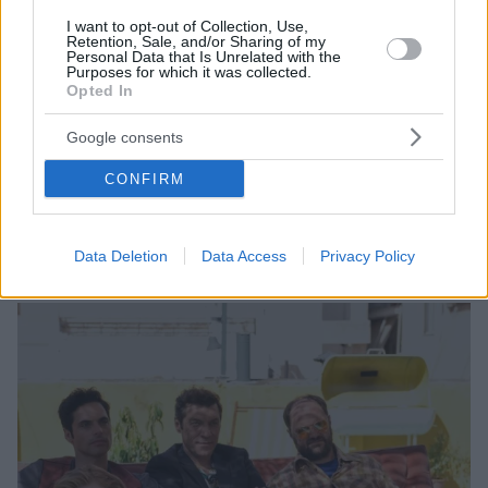
I want to opt-out of Collection, Use,
Retention, Sale, and/or Sharing of my
Personal Data that Is Unrelated with the
Purposes for which it was collected.
Opted In
15.01.2021, 07:10
Google consents
Γιάννης Στάνκογλου: Σχεδόν... ενήλικας
Μετά την επιστροφή του στα τηλεοπτικά δρώμενα με
CONFIRM
τις «Aγριες Μέλισσες» και ρόλους δύσκολους και
γκρίζους επί χρόνια στο θεατρικό σανίδι, ο
καταξιωμένος «Γιούγκερμαν» επιλέγει κωμωδία
Data Deletion
Data Access
Privacy Policy