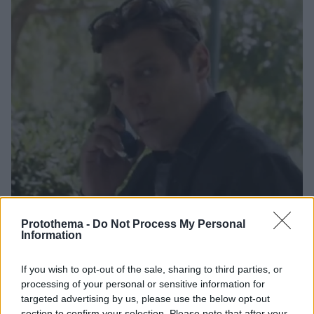
Protothema -
Do Not Process My Personal
Information
If you wish to opt-out of the sale, sharing to third parties, or
processing of your personal or sensitive information for
4
22.01.2021, 12:19
targeted advertising by us, please use the below opt-out
Γιάννης Στάνκογλου: Έχω κάνει ερωτική εξομολόγηση
section to confirm your selection. Please note that after your