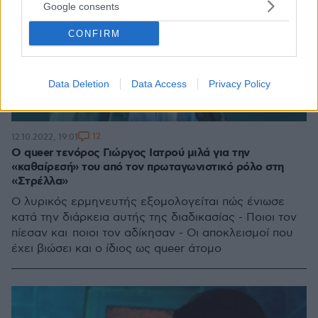
Google consents
CONFIRM
Data Deletion
Data Access
Privacy Policy
12
12.10.2022, 19:01
Ο queer τενόρος Γιώργος Ιατρού μιλά για την
«καθαίρεσή» του από τον πρωταγωνιστικό ρόλο στη
«Στρέλλα»
Ο λυρικός ερμηνευτής εξομολογείται πώς ένιωσε
κατά την διάρκεια αυτής της διαδικασίας - Ποιοι τον
πίεσαν και ποιοι τον αδίκησαν - Οι αποκλεισμοί που
έχει βιώσει και ο ίδιος ως queer άτομο