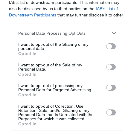
IAB’s list of downstream participants. This information may
also be disclosed by us to third parties on the
IAB’s List of
Downstream Participants
that may further disclose it to other
47
28.01.2023, 08:06
third parties.
Ποια είναι η διεμφυλική πρωταγωνίστρια της
πολυσυζητημένης όπερας δωματίου «Στρέλλα» της
Please note that this website/app uses one or more Google
Personal Data Processing Opt Outs
Λυρικής Σκηνής
services and may gather and store information including but
not limited to your visit or usage behaviour. You may click to
I want to opt-out of the Sharing of my
Η διαμάχη για τον ρόλο, η πρεμιέρα και το sold out
personal data.
grant or deny consent to Google and its third-party tags to
Opted In
use your data for below specified purposes in below Google
consent section.
I want to opt-out of the Sale of my
Personal Data.
Opted In
I want to opt-out of processing my
Personal Data for Targeted Advertising.
Opted In
I want to opt-out of Collection, Use,
Retention, Sale, and/or Sharing of my
Personal Data that Is Unrelated with the
Purposes for which it was collected.
Opted In